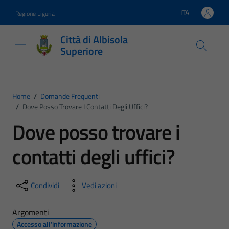
Vai ai contenuti
Vai al footer
ITA
Regione Liguria
Lingua attiva:
Città di Albisola
Superiore
Home
/
Domande Frequenti
/
Dove Posso Trovare I Contatti Degli Uffici?
Dove posso trovare i
contatti degli uffici?
Condividi
Vedi azioni
Argomenti
Accesso all'informazione