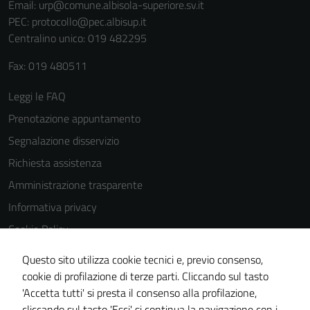
Email:
urp@comune.albisola-superiore.sv.it
PEC:
protocollo@pec.albisup.it
Centralino unico: 019 482295
Fax: 019 480511
Leggi le FAQ
Prenotazione appuntamento
Segnalazione disservizio
Richiesta assistenza
Amministrazione trasparente
Informativa privacy
Cookie Policy
Note legali
Questo sito utilizza cookie tecnici e, previo consenso,
Dichiarazione di accessibilità
cookie di profilazione di terze parti. Cliccando sul tasto
'Accetta tutti' si presta il consenso alla profilazione,
Piano di miglioramento del sito
cliccando sul tasto 'Esci' si continua la navigazione con i