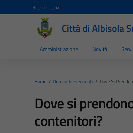
Vai ai contenuti
Vai al footer
Regione Liguria
Città di Albisola 
Amministrazione
Novità
Servi
Home
/
Domande Frequenti
/
Dove Si Prendono
Dove si prendono 
contenitori?