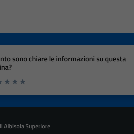
nto sono chiare le informazioni su questa
ina?
a 1 stelle su 5
luta 2 stelle su 5
Valuta 3 stelle su 5
Valuta 4 stelle su 5
Valuta 5 stelle su 5
di Albisola Superiore