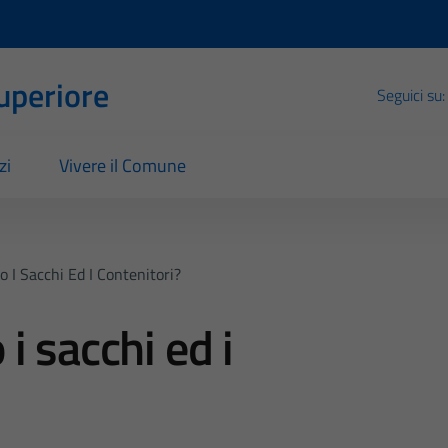
Superiore
Seguici su:
zi
Vivere il Comune
 I Sacchi Ed I Contenitori?
i sacchi ed i