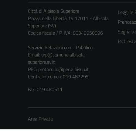
Città di Albisola Superiore
Leggi le
Piazza della Libertà 19 17011 - Albisola
Prenota
Superiore (SV)
Segnalazi
Codice fiscale / P. IVA: 00340950096
Richiest
Servizio Relazioni con il Pubblico
Email:
urp@comune.albisola-
superiore.sv.it
PEC:
protocollo@pec.albisup.it
Centralino unico: 019 482295
Fax: 019 480511
Area Privata