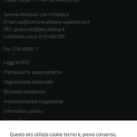
Servizio Relazioni con il Pubblico
Email:
urp@comune.albisola-superiore.sv.it
PEC:
protocollo@pec.albisup.it
Centralino unico: 019 482295
Fax: 019 480511
Leggi le FAQ
Prenotazione appuntamento
Segnalazione disservizio
Richiesta assistenza
Amministrazione trasparente
Informativa privacy
Cookie Policy
Note legali
Questo sito utilizza cookie tecnici e, previo consenso,