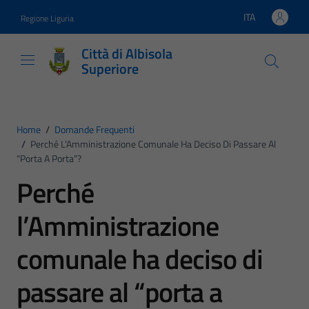
Vai ai contenuti
Vai al footer
ITA
Regione Liguria
Lingua attiva:
Città di Albisola
Superiore
Home
/
Domande Frequenti
/
Perché L’Amministrazione Comunale Ha Deciso Di Passare Al
“porta A Porta”?
Perché
l’Amministrazione
comunale ha deciso di
passare al “porta a