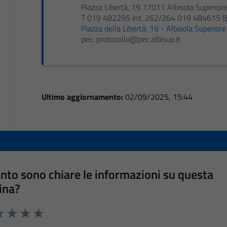
Piazza Libertà, 19 17011 Albisola Superiore
T 019 482295 int. 262/264 019 484615 (B
Piazza della Libertà, 19 - Albisola Superior
pec: protocollo@pec.albisup.it
Ultimo aggiornamento:
02/09/2025, 15:44
nto sono chiare le informazioni su questa
ina?
a 1 stelle su 5
luta 2 stelle su 5
Valuta 3 stelle su 5
Valuta 4 stelle su 5
Valuta 5 stelle su 5