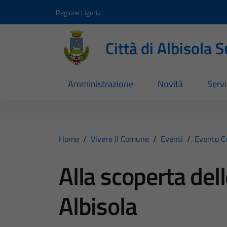
Vai ai contenuti
Vai al footer
Regione Liguria
Città di Albisola 
Amministrazione
Novità
Servi
Home
/
Vivere Il Comune
/
Eventi
/
Evento C
Alla scoperta del
Albisola