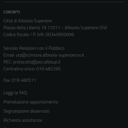
Tecnici
Questi cookie
CONTATTI
sono necessari
Città di Albisola Superiore
per il
Piazza della Libertà 19 17011 - Albisola Superiore (SV)
funzionamento
Codice fiscale / P. IVA: 00340950096
del sito e non
possono
Servizio Relazioni con il Pubblico
essere
Email:
urp@comune.albisola-superiore.sv.it
disabilitati.
PEC:
protocollo@pec.albisup.it
Questi cookie
Centralino unico: 019 482295
non raccolgono
informazioni
Fax: 019 480511
personali.
Leggi le FAQ
Prenotazione appuntamento
Segnalazione disservizio
Richiesta assistenza