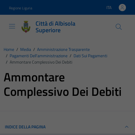
Vai ai contenuti
Vai al footer
ITA
Regione Liguria
Lingua attiva:
Città di Albisola
Superiore
Home
/
Media
/
Amministrazione Trasparente
/
Pagamenti Dell'amministrazione
/
Dati Sui Pagamenti
/
Ammontare Complessivo Dei Debiti
Ammontare
Complessivo Dei Debiti
INDICE DELLA PAGINA