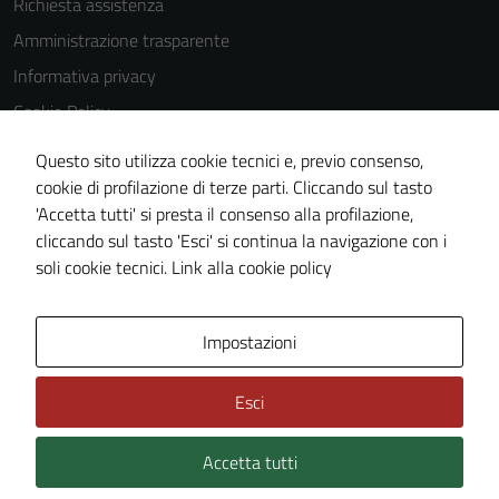
Richiesta assistenza
Questi cookie
Amministrazione trasparente
non raccolgono
Informativa privacy
informazioni
personali.
Cookie Policy
Note legali
Questo sito utilizza cookie tecnici e, previo consenso,
Dichiarazione di accessibilità
cookie di profilazione di terze parti. Cliccando sul tasto
'Accetta tutti' si presta il consenso alla profilazione,
Piano di miglioramento del sito
cliccando sul tasto 'Esci' si continua la navigazione con i
Statistiche sito web
soli cookie tecnici.
Link alla cookie policy
Area Privata
Impostazioni
Esci
Accetta tutti
Credits: ©
Technical Design s.r.l.