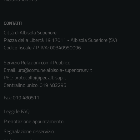
CONTATTI
Città di Albisola Superiore
Piazza della Libertà 19 17011 - Albisola Superiore (SV)
Codice fiscale / P. IVA: 00340950096
Servizio Relazioni con il Pubblico
Email:
urp@comune.albisola-superiore.sv.it
PEC:
protocollo@pec.albisup.it
Tecnici
Centralino unico: 019 482295
Questi cookie
sono necessari
Fax: 019 480511
per il
funzionamento
Leggi le FAQ
del sito e non
Prenotazione appuntamento
possono
Segnalazione disservizio
essere
disabilitati.