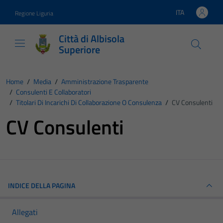
Vai ai contenuti
Vai al footer
ITA
Regione Liguria
Lingua attiva:
Città di Albisola
Superiore
Home
/
Media
/
Amministrazione Trasparente
/
Consulenti E Collaboratori
/
Titolari Di Incarichi Di Collaborazione O Consulenza
/
CV Consulenti
CV Consulenti
INDICE DELLA PAGINA
Allegati