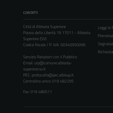
CONTATTI
Città di Albisola Superiore
Leggi le
Piazza della Libertà 19 17011 - Albisola
Prenota
Superiore (SV)
Segnalazi
Codice fiscale / P. IVA: 00340950096
Richiest
Servizio Relazioni con il Pubblico
Email:
urp@comune.albisola-
superiore.sv.it
PEC:
protocollo@pec.albisup.it
Centralino unico: 019 482295
Fax: 019 480511