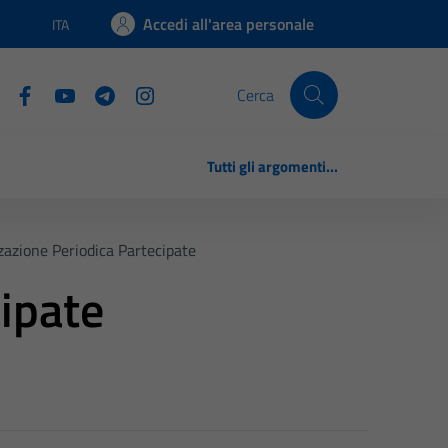
Accedi all'area personale
ITA
Lingua attiva:
Cerca
Tutti gli argomenti...
zazione Periodica Partecipate
ipate