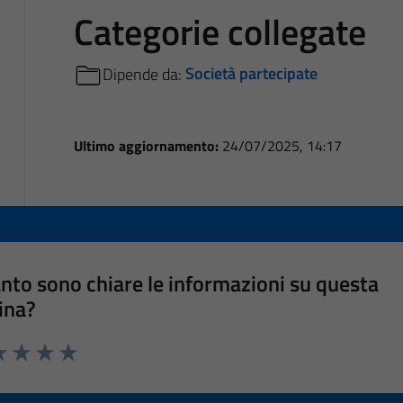
Categorie collegate
Dipende da:
Società partecipate
Ultimo aggiornamento:
24/07/2025, 14:17
nto sono chiare le informazioni su questa
ina?
a 1 stelle su 5
luta 2 stelle su 5
Valuta 3 stelle su 5
Valuta 4 stelle su 5
Valuta 5 stelle su 5