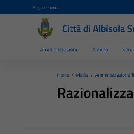
Vai ai contenuti
Vai al footer
Regione Liguria
Città di Albisola 
Amministrazione
Novità
Servi
Home
/
Media
/
Amministrazione T
Razionalizza