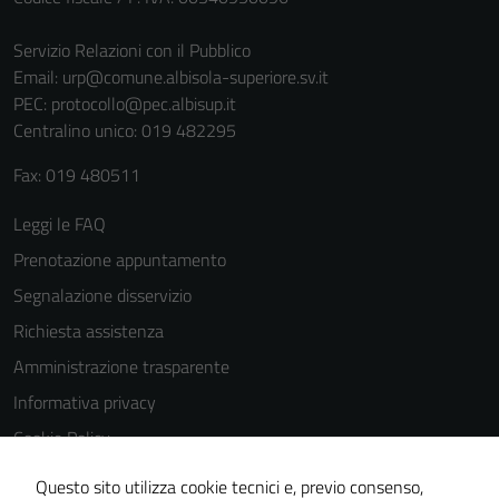
Servizio Relazioni con il Pubblico
Email:
urp@comune.albisola-superiore.sv.it
PEC:
protocollo@pec.albisup.it
Centralino unico: 019 482295
Fax: 019 480511
Tecnici
Questi cookie
Leggi le FAQ
sono necessari
Prenotazione appuntamento
per il
Segnalazione disservizio
funzionamento
del sito e non
Richiesta assistenza
possono
Amministrazione trasparente
essere
Informativa privacy
disabilitati.
Questi cookie
Cookie Policy
non raccolgono
Note legali
Questo sito utilizza cookie tecnici e, previo consenso,
informazioni