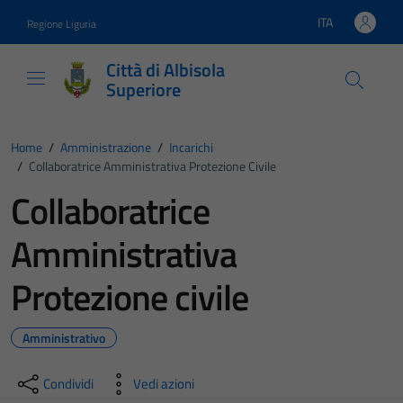
Vai ai contenuti
Vai al footer
ITA
Regione Liguria
Lingua attiva:
Città di Albisola
Superiore
Home
/
Amministrazione
/
Incarichi
/
Collaboratrice Amministrativa Protezione Civile
Collaboratrice
Amministrativa
Protezione civile
Amministrativo
Condividi
Vedi azioni