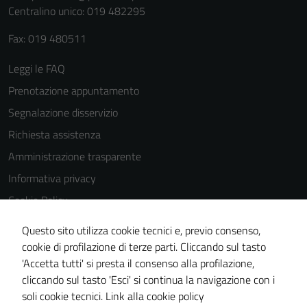
Centralino unico: 019 482295
Fax: 019 480511
Leggi le FAQ
Tecnici
Prenotazione appuntamento
Questi cookie
Segnalazione disservizio
sono necessari
Richiesta assistenza
per il
funzionamento
Amministrazione trasparente
del sito e non
Informativa privacy
possono
Cookie Policy
essere
disabilitati.
Note legali
Questo sito utilizza cookie tecnici e, previo consenso,
Questi cookie
Dichiarazione di accessibilità
cookie di profilazione di terze parti. Cliccando sul tasto
non raccolgono
'Accetta tutti' si presta il consenso alla profilazione,
Piano di miglioramento del sito
informazioni
cliccando sul tasto 'Esci' si continua la navigazione con i
personali.
Statistiche sito web
soli cookie tecnici.
Link alla cookie policy