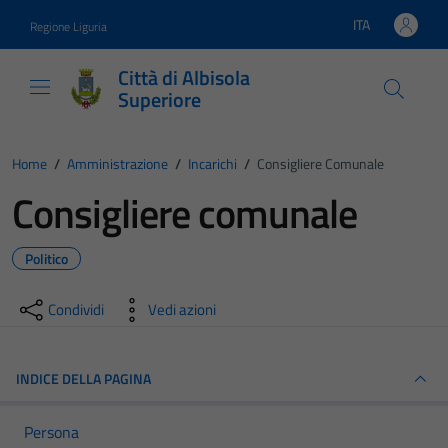
Vai ai contenuti
Vai al footer
ITA
Regione Liguria
Lingua attiva:
Città di Albisola
Superiore
Home
/
Amministrazione
/
Incarichi
/
Consigliere Comunale
Consigliere comunale
Politico
Condividi
Vedi azioni
INDICE DELLA PAGINA
Persona