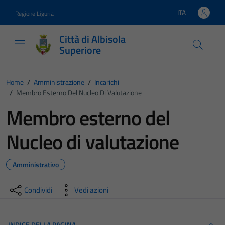
Vai ai contenuti
Vai al footer
ITA
Regione Liguria
Lingua attiva:
Città di Albisola
Superiore
Home
/
Amministrazione
/
Incarichi
/
Membro Esterno Del Nucleo Di Valutazione
Membro esterno del
Nucleo di valutazione
Amministrativo
Condividi
Vedi azioni
INDICE DELLA PAGINA