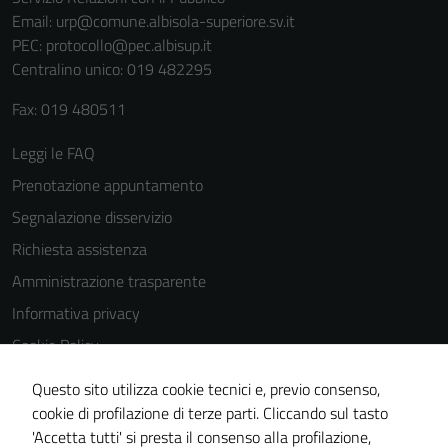
Email:
urp@comune.albisola-superiore.sv.it
PEC:
protocollo@pec.albisup.it
Centralino unico: 019 482295
Fax: 019 480511
Tecnici
Leggi le FAQ
Questi cookie
Prenotazione appuntamento
sono necessari
Segnalazione disservizio
per il
funzionamento
Richiesta assistenza
del sito e non
Amministrazione trasparente
possono
Informativa privacy
essere
disabilitati.
Cookie Policy
Questi cookie
Note legali
Questo sito utilizza cookie tecnici e, previo consenso,
non raccolgono
Dichiarazione di accessibilità
cookie di profilazione di terze parti. Cliccando sul tasto
informazioni
'Accetta tutti' si presta il consenso alla profilazione,
personali.
Piano di miglioramento del sito