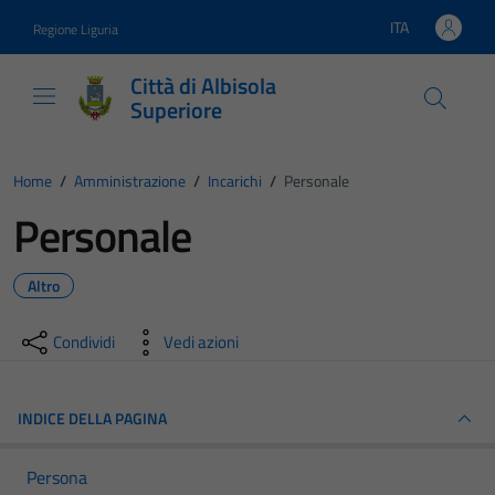
Vai ai contenuti
Vai al footer
ITA
Regione Liguria
Lingua attiva:
Città di Albisola
Superiore
Home
/
Amministrazione
/
Incarichi
/
Personale
Personale
Altro
Condividi
Vedi azioni
INDICE DELLA PAGINA
Persona