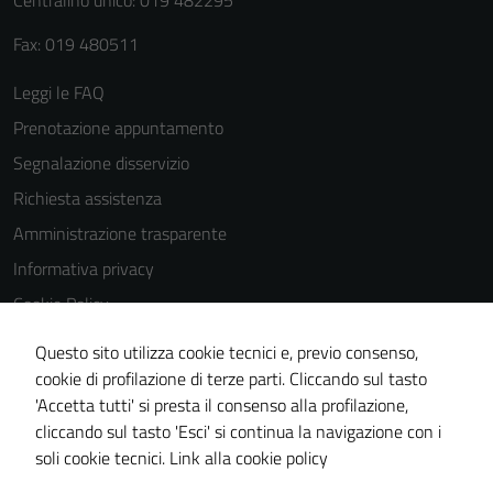
Centralino unico: 019 482295
Fax: 019 480511
Leggi le FAQ
Prenotazione appuntamento
Tecnici
Questi cookie
Segnalazione disservizio
sono necessari
Richiesta assistenza
per il
Amministrazione trasparente
funzionamento
del sito e non
Informativa privacy
possono
Cookie Policy
essere
Note legali
disabilitati.
Questo sito utilizza cookie tecnici e, previo consenso,
Questi cookie
Dichiarazione di accessibilità
cookie di profilazione di terze parti. Cliccando sul tasto
non raccolgono
'Accetta tutti' si presta il consenso alla profilazione,
Piano di miglioramento del sito
informazioni
cliccando sul tasto 'Esci' si continua la navigazione con i
Statistiche sito web
personali.
soli cookie tecnici.
Link alla cookie policy