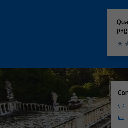
Qua
pag
Valut
Va
Con