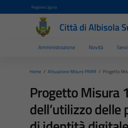
Vai ai contenuti
Vai al footer
Regione Liguria
Città di Albisola 
Amministrazione
Novità
Servi
Home
/
Attuazione Misure PNRR
/
Progetto Misu
Progetto Misura 1
dell’utilizzo delle
di identità digital