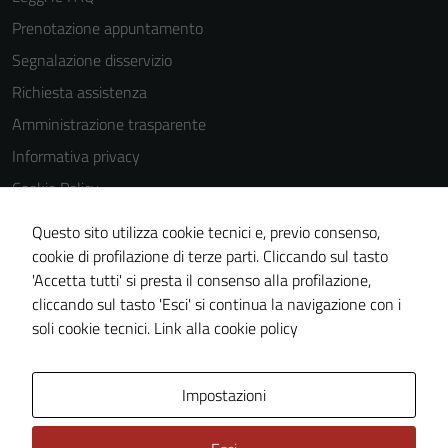
Prenotazione appuntamento
Segnalazione disservizio
Richiesta assistenza
Amministrazione trasparente
Informativa privacy
Cookie Policy
Note legali
Questo sito utilizza cookie tecnici e, previo consenso,
Dichiarazione di accessibilità
cookie di profilazione di terze parti. Cliccando sul tasto
'Accetta tutti' si presta il consenso alla profilazione,
Piano di miglioramento del sito
cliccando sul tasto 'Esci' si continua la navigazione con i
Statistiche sito web
soli cookie tecnici.
Link alla cookie policy
Area Privata
Impostazioni