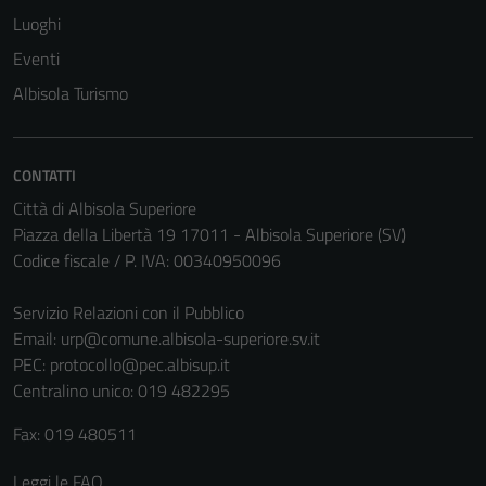
Luoghi
Eventi
Tecnici
Albisola Turismo
Questi cookie
sono necessari
per il
CONTATTI
funzionamento
Città di Albisola Superiore
del sito e non
Piazza della Libertà 19 17011 - Albisola Superiore (SV)
possono
Codice fiscale / P. IVA: 00340950096
essere
disabilitati.
Servizio Relazioni con il Pubblico
Questi cookie
Email:
urp@comune.albisola-superiore.sv.it
non raccolgono
PEC:
protocollo@pec.albisup.it
informazioni
Centralino unico: 019 482295
personali.
Fax: 019 480511
Leggi le FAQ