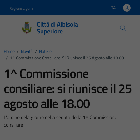
Vai ai contenuti
Vai al footer
ITA
Regione Liguria
Lingua attiva:
Città di Albisola
Superiore
Home
/
Novità
/
Notizie
/
1^ Commissione Consiliare: Si Riunisce Il 25 Agosto Alle 18.00
1^ Commissione
consiliare: si riunisce il 25
agosto alle 18.00
L'ordine dela giorno della seduta della 1^ Commissione
consiliare