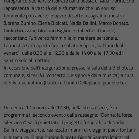
Fotografico Saonensis: ispirate dalla poesia di Alda Merini, che
rappresenta la vastità delle sfumature che un sorriso
femminile può avere, le opere di sette fotografi in mostra
(Lorena Zunino, Elena Biolcati, Nadia Ballini, Marco Donato,
Giulio Grezzani, Gloriano Biglino e Roberto Ottonello)
raccontano l’universo femminile in maniera personale.
La mostra sarà aperta fino a sabato 6 aprile, dal lunedì al
venerdì, dalle 8.30 alle 12.30 e dalle 14.00 alle 17.30 ed il
sabato solo al mattino.
In occasione dell’inaugurazione, presso la sala della Biblioteca
comunale, si terrà il concerto “Le signore della musica”, a cura
di Silvia Schiaffino (flauto) e Danilo Dellepiane (pianoforte).
Domenica 10 marzo, alle 17.30, nella stessa sede, è in
programma il secondo evento della rassegna: “Donne: la forza
silenziosa”. Sarà proiettato il progetto fotografico di Nadia
Ballini, viaggiatrice, realizzato in anni di viaggi in paesi lontani
e, a seguire, Eliana Zunino (voce) e Giangi Sainato (chitarra)