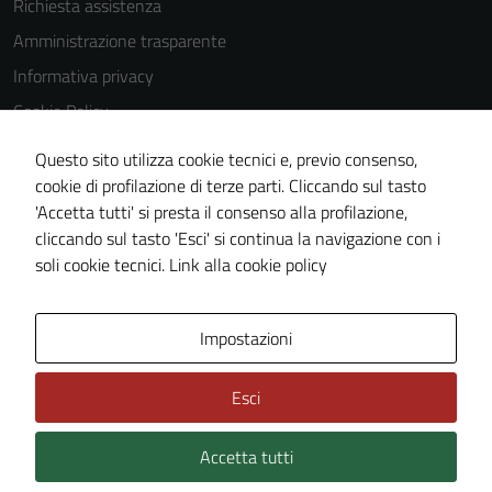
Richiesta assistenza
Amministrazione trasparente
Informativa privacy
Cookie Policy
Note legali
Questo sito utilizza cookie tecnici e, previo consenso,
Dichiarazione di accessibilità
cookie di profilazione di terze parti. Cliccando sul tasto
'Accetta tutti' si presta il consenso alla profilazione,
Piano di miglioramento del sito
cliccando sul tasto 'Esci' si continua la navigazione con i
Statistiche sito web
soli cookie tecnici.
Link alla cookie policy
Area Privata
Impostazioni
Esci
Accetta tutti
Credits: ©
Technical Design s.r.l.