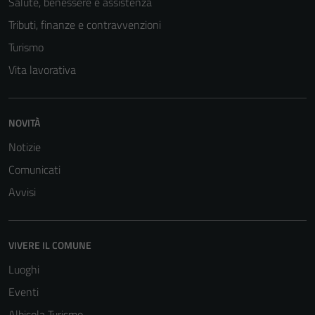
Salute, benessere e assistenza
Tecnici
Tributi, finanze e contravvenzioni
Questi cookie
Turismo
sono necessari
Vita lavorativa
per il
funzionamento
del sito e non
possono
NOVITÀ
essere
Notizie
disabilitati.
Comunicati
Questi cookie
non raccolgono
Avvisi
informazioni
personali.
VIVERE IL COMUNE
Luoghi
Eventi
Albisola Turismo