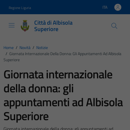
Vai ai contenuti
Vai al footer
ITA
Regione Liguria
Lingua attiva:
Città di Albisola
Superiore
Home
/
Novità
/
Notizie
/
Giornata Internazionale Della Donna: Gli Appuntamenti Ad Albisola
Superiore
Giornata internazionale
della donna: gli
appuntamenti ad Albisola
Superiore
Giornata internazionale della donna: gli appuntamenti ad