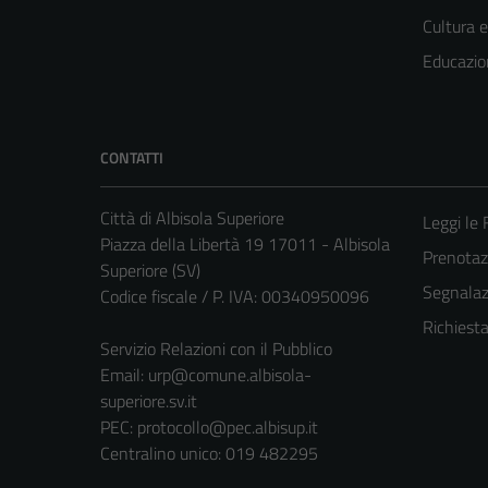
Cultura 
Educazio
CONTATTI
Città di Albisola Superiore
Leggi le
Piazza della Libertà 19 17011 - Albisola
Prenota
Superiore (SV)
Segnalazi
Codice fiscale / P. IVA: 00340950096
Richiest
Servizio Relazioni con il Pubblico
Email:
urp@comune.albisola-
superiore.sv.it
PEC:
protocollo@pec.albisup.it
Centralino unico: 019 482295