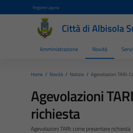
Vai ai contenuti
Vai al footer
Regione Liguria
Città di Albisola 
Amministrazione
Novità
Servi
Home
/
Novità
/
Notizie
/
Agevolazioni TARI: C
Agevolazioni TAR
richiesta
Agevolazioni TARI: come presentare richiesta