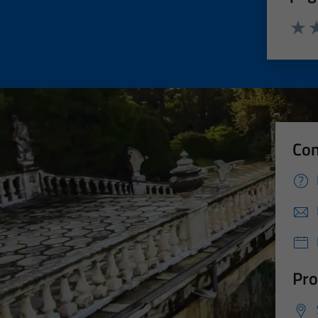
Valut
Va
Con
Pro