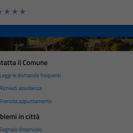
a 1 stelle su 5
luta 2 stelle su 5
Valuta 3 stelle su 5
Valuta 4 stelle su 5
Valuta 5 stelle su 5
tatta il Comune
Leggi le domande frequenti
Richiedi assistenza
Prenota appuntamento
blemi in città
Segnala disservizio