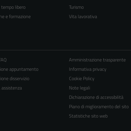
e tempo libero
Turismo
ne e formazione
Vita lavorativa
 FAQ
Amministrazione trasparente
zione appuntamento
Informativa privacy
one disservizio
Cookie Policy
a assistenza
Note legali
Tecnici
Dichiarazione di accessibilità
Questi cookie
Piano di miglioramento del sito
sono necessari
per il
Statistiche sito web
funzionamento