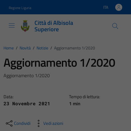
Vai ai contenuti
Vai al footer
ITA
Regione Liguria
Lingua attiva:
Città di Albisola
Superiore
Home
/
Novità
/
Notizie
/
Aggiornamento 1/2020
Aggiornamento 1/2020
Aggiornamento 1/2020
Data:
Tempo di lettura:
1 min
23 Novembre 2021
Condividi
Vedi azioni