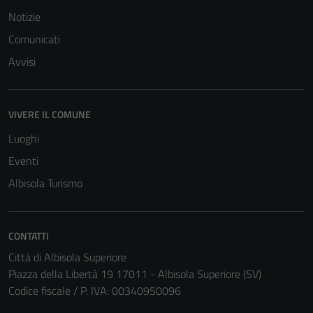
per il
Notizie
funzionamento
Comunicati
del sito e non
possono
Avvisi
essere
disabilitati.
Questi cookie
VIVERE IL COMUNE
non raccolgono
Luoghi
informazioni
personali.
Eventi
Albisola Turismo
CONTATTI
Città di Albisola Superiore
Piazza della Libertà 19 17011 - Albisola Superiore (SV)
Codice fiscale / P. IVA: 00340950096