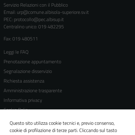
Servizio Relazioni con il Pubblico
Email:
urp@comune.albisola-superiore.sv.it
PEC:
protocollo@pec.albisup.it
Centralino unico: 019 482295
Fax: 019 480511
Leggi le FAQ
Prenotazione appuntamento
Segnalazione disservizio
Richiesta assistenza
Amministrazione trasparente
Informativa privacy
Cookie Policy
Note legali
Questo sito utilizza cookie tecnici e, previo consenso,
Dichiarazione di accessibilità
cookie di profilazione di terze parti. Cliccando sul tasto