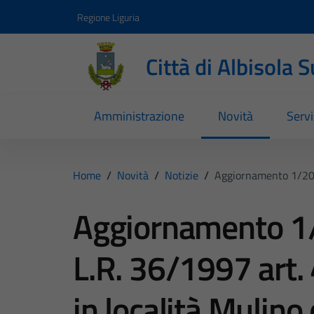
Vai ai contenuti
Vai al footer
Regione Liguria
Città di Albisola 
Amministrazione
Novità
Servi
Home
/
Novità
/
Notizie
/
Aggiornamento 1/2022
Aggiornamento 1/
L.R. 36/1997 art.
in località Mulino 