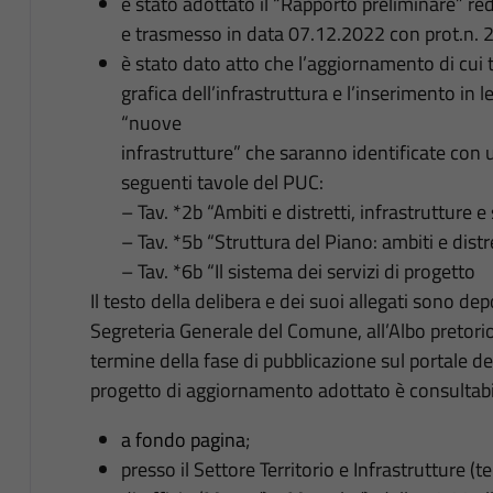
è stato adottato il “Rapporto preliminare” r
e trasmesso in data 07.12.2022 con prot.n. 21
è stato dato atto che l’aggiornamento di cui t
grafica dell’infrastruttura e l’inserimento in
“nuove
infrastrutture” che saranno identificate con u
seguenti tavole del PUC:
– Tav. *2b “Ambiti e distretti, infrastrutture e 
– Tav. *5b “Struttura del Piano: ambiti e distre
– Tav. *6b “Il sistema dei servizi di progetto
Il testo della delibera e dei suoi allegati sono depo
Segreteria Generale del Comune, all’Albo pretorio 
termine della fase di pubblicazione sul portale d
progetto di aggiornamento adottato è consultabil
a fondo pagina
;
presso il Settore Territorio e Infrastrutture (t