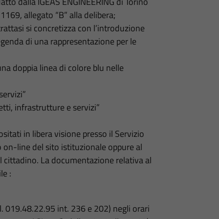
edatto dalla IGEAS ENGINEERING di Torino
169, allegato “B” alla delibera;
rattasi si concretizza con l’introduzione
 legenda di una rappresentazione per le
na doppia linea di colore blu nelle
servizi”
tti, infrastrutture e servizi”
sitati in libera visione presso il Servizio
on-line del sito istituzionale oppure al
el cittadino. La documentazione relativa al
e :
el. 019.48.22.95 int. 236 e 202) negli orari