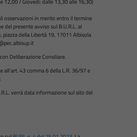
le 12,00 / Giovedì: dalle 13,30 alle 16,30)
li osservazioni in merito entro il termine
ne del presente avviso sul B.U.R.L. al
 piazza della Libertà 19, 17011 Albisola
@pec.albisup.it
on Deliberazione Consiliare.
te all’art. 43 comma 6 della L.R. 36/97 e
:
U.R.L. verrà data informazione sul sito del
to sul
BURL n. 4 del 25.01.2023
. La