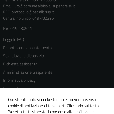
Email:
urp@comune.albisola-superiore.sv.it
PEC:
protocollo@pec.albisup.it
Centralino unico: 019 482295
Fax: 019 480511
Leggi le FAQ
Prenotazione appuntamento
Segnalazione disservizio
Richiesta assistenza
Amministrazione trasparente
Informativa privacy
Cookie Policy
Note legali
Questo sito utilizza cookie tecnici e, previo consenso,
Dichiarazione di accessibilità
cookie di profilazione di terze parti. Cliccando sul tasto
'Accetta tutti' si presta il consenso alla profilazione,
Piano di miglioramento del sito