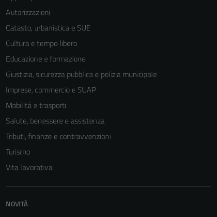
Autorizzazioni
Catasto, urbanistica e SUE
Cultura e tempo libero
Educazione e formazione
Tecnici
Giustizia, sicurezza pubblica e polizia municipale
Questi cookie
Imprese, commercio e SUAP
sono necessari
Mobilità e trasporti
per il
Salute, benessere e assistenza
funzionamento
del sito e non
Tributi, finanze e contravvenzioni
possono
Turismo
essere
Vita lavorativa
disabilitati.
Questi cookie
non raccolgono
informazioni
NOVITÀ
personali.