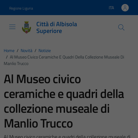
Vai ai contenuti
Vai al footer
ITA
Regione Liguria
Lingua attiva:
Città di Albisola
Superiore
Home
/
Novità
/
Notizie
/
Al Museo Civico Ceramiche E Quadri Della Collezione Museale Di
Manlio Trucco
Al Museo civico
ceramiche e quadri della
collezione museale di
Manlio Trucco
Al Museo civico ceramiche e quadri della collezione museale di