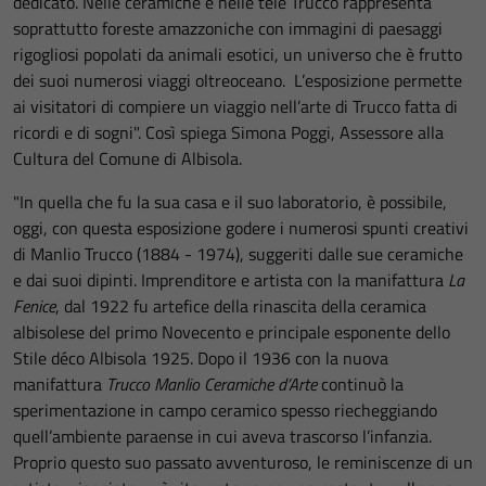
dedicato. Nelle ceramiche e nelle tele Trucco rappresenta
soprattutto foreste amazzoniche con immagini di paesaggi
rigogliosi popolati da animali esotici, un universo che è frutto
dei suoi numerosi viaggi oltreoceano. L’esposizione permette
ai visitatori di compiere un viaggio nell’arte di Trucco fatta di
ricordi e di sogni". Così spiega Simona Poggi, Assessore alla
Cultura del Comune di Albisola.
"In quella che fu la sua casa e il suo laboratorio, è possibile,
oggi, con questa esposizione godere i numerosi spunti creativi
di Manlio Trucco (1884 - 1974), suggeriti dalle sue ceramiche
e dai suoi dipinti. Imprenditore e artista con la manifattura
La
Fenice
, dal 1922 fu artefice della rinascita della ceramica
albisolese del primo Novecento e principale esponente dello
Stile déco Albisola 1925. Dopo il 1936 con la nuova
manifattura
Trucco Manlio Ceramiche d’Arte
continuò la
sperimentazione in campo ceramico spesso riecheggiando
quell’ambiente paraense in cui aveva trascorso l’infanzia.
Proprio questo suo passato avventuroso, le reminiscenze di un