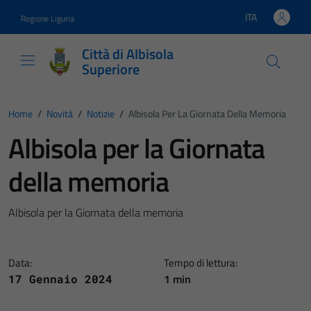
Vai ai contenuti
Vai al footer
ITA
Regione Liguria
Lingua attiva:
Città di Albisola
Superiore
Home
/
Novità
/
Notizie
/
Albisola Per La Giornata Della Memoria
Albisola per la Giornata
della memoria
Albisola per la Giornata della memoria
Data:
Tempo di lettura:
1 min
17 Gennaio 2024