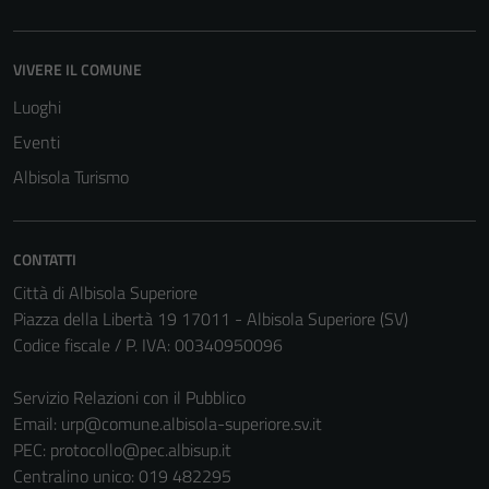
VIVERE IL COMUNE
Luoghi
Tecnici
Eventi
Questi cookie
sono necessari
Albisola Turismo
per il
funzionamento
del sito e non
CONTATTI
possono
Città di Albisola Superiore
essere
Piazza della Libertà 19 17011 - Albisola Superiore (SV)
disabilitati.
Codice fiscale / P. IVA: 00340950096
Questi cookie
non raccolgono
Servizio Relazioni con il Pubblico
informazioni
Email:
urp@comune.albisola-superiore.sv.it
personali.
PEC:
protocollo@pec.albisup.it
Centralino unico: 019 482295