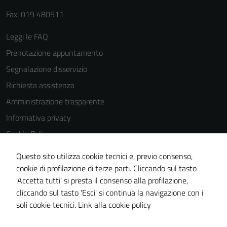
Fax: 019 480511
Leggi le FAQ
Prenotazione appuntamento
Segnalazione disservizio
Richiesta assistenza
Amministrazione trasparente
Informativa privacy
Cookie Policy
Note legali
Questo sito utilizza cookie tecnici e, previo consenso,
Dichiarazione di accessibilità
cookie di profilazione di terze parti. Cliccando sul tasto
'Accetta tutti' si presta il consenso alla profilazione,
Piano di miglioramento del sito
cliccando sul tasto 'Esci' si continua la navigazione con i
Statistiche sito web
soli cookie tecnici.
Link alla cookie policy