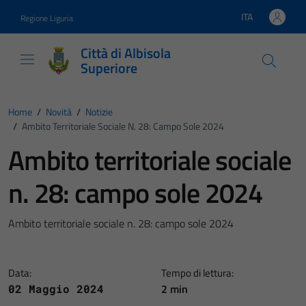
Vai ai contenuti
Vai al footer
ITA
Regione Liguria
Lingua attiva:
Città di Albisola
Superiore
Home
/
Novità
/
Notizie
/
Ambito Territoriale Sociale N. 28: Campo Sole 2024
Ambito territoriale sociale
n. 28: campo sole 2024
Ambito territoriale sociale n. 28: campo sole 2024
Data:
Tempo di lettura:
2 min
02 Maggio 2024