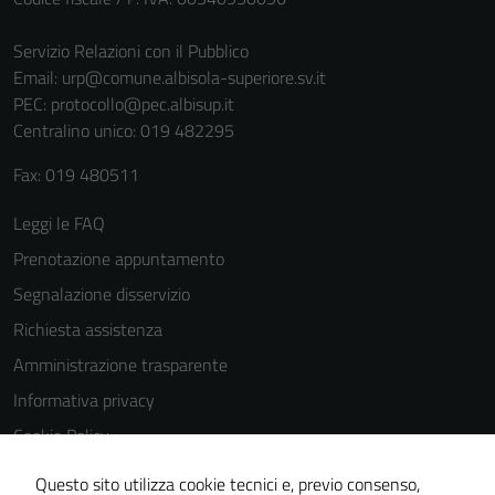
Servizio Relazioni con il Pubblico
Email:
urp@comune.albisola-superiore.sv.it
PEC:
protocollo@pec.albisup.it
Centralino unico: 019 482295
Fax: 019 480511
Leggi le FAQ
Prenotazione appuntamento
Segnalazione disservizio
Richiesta assistenza
Amministrazione trasparente
Informativa privacy
Cookie Policy
Note legali
Questo sito utilizza cookie tecnici e, previo consenso,