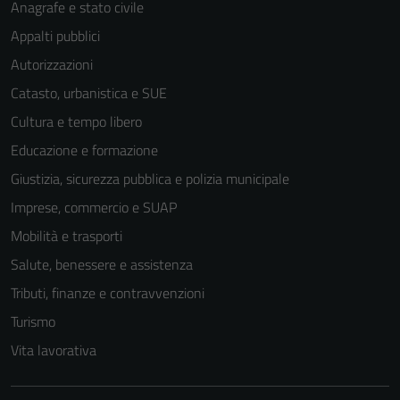
Anagrafe e stato civile
Appalti pubblici
Autorizzazioni
Catasto, urbanistica e SUE
Cultura e tempo libero
Educazione e formazione
Tecnici
Giustizia, sicurezza pubblica e polizia municipale
Questi cookie
sono necessari
Imprese, commercio e SUAP
per il
Mobilità e trasporti
funzionamento
Salute, benessere e assistenza
del sito e non
possono
Tributi, finanze e contravvenzioni
essere
Turismo
disabilitati.
Vita lavorativa
Questi cookie
non raccolgono
informazioni