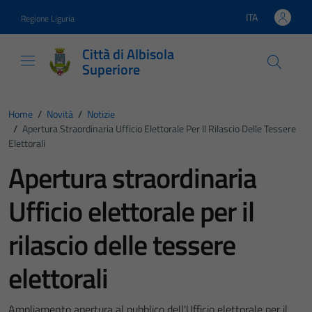
Vai ai contenuti
Vai al footer
ITA
Regione Liguria
Lingua attiva:
Città di Albisola
Superiore
Home
/
Novità
/
Notizie
/
Apertura Straordinaria Ufficio Elettorale Per Il Rilascio Delle Tessere
Elettorali
Apertura straordinaria
Ufficio elettorale per il
rilascio delle tessere
elettorali
Ampliamento apertura al pubblico dell'Ufficio elettorale per il