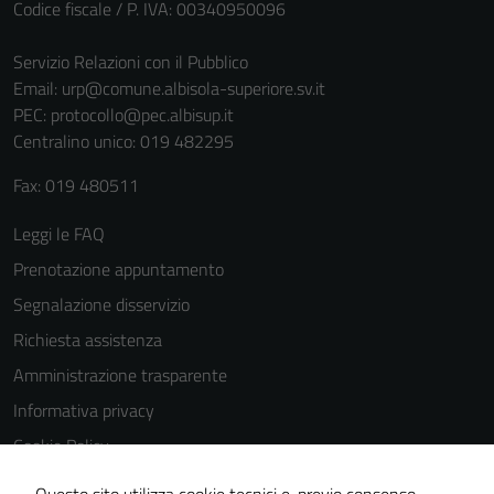
Codice fiscale / P. IVA: 00340950096
personali.
Servizio Relazioni con il Pubblico
Email:
urp@comune.albisola-superiore.sv.it
PEC:
protocollo@pec.albisup.it
Centralino unico: 019 482295
Fax: 019 480511
Leggi le FAQ
Prenotazione appuntamento
Segnalazione disservizio
Richiesta assistenza
Amministrazione trasparente
Informativa privacy
Cookie Policy
Note legali