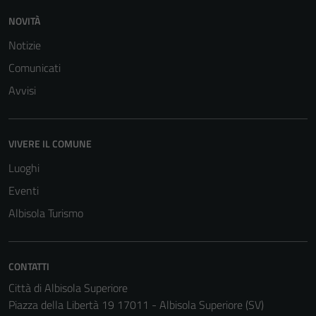
NOVITÀ
Notizie
Comunicati
Avvisi
Tecnici
VIVERE IL COMUNE
Questi cookie
sono necessari
Luoghi
per il
Eventi
funzionamento
del sito e non
Albisola Turismo
possono
essere
disabilitati.
CONTATTI
Questi cookie
Città di Albisola Superiore
non raccolgono
Piazza della Libertà 19 17011 - Albisola Superiore (SV)
informazioni