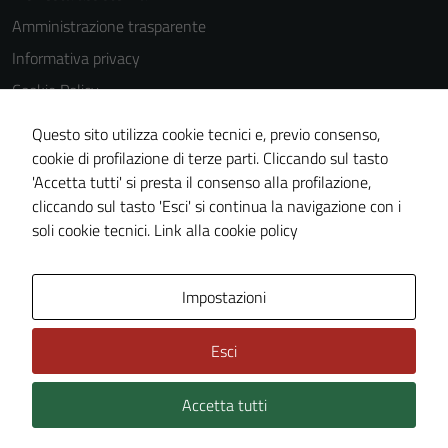
Amministrazione trasparente
Informativa privacy
Cookie Policy
Note legali
Questo sito utilizza cookie tecnici e, previo consenso,
Dichiarazione di accessibilità
cookie di profilazione di terze parti. Cliccando sul tasto
'Accetta tutti' si presta il consenso alla profilazione,
Piano di miglioramento del sito
cliccando sul tasto 'Esci' si continua la navigazione con i
Statistiche sito web
soli cookie tecnici.
Link alla cookie policy
Area Privata
Impostazioni
Esci
Accetta tutti
Credits: ©
Technical Design s.r.l.