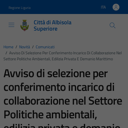
Vai ai contenuti
Vai al footer
ITA
Regione Liguria
Lingua attiva:
Città di Albisola
Superiore
Home
/
Novità
/
Comunicati
/
Avviso Di Selezione Per Conferimento Incarico Di Collaborazione Nel
Settore Politiche Ambientali, Edilizia Privata E Demanio Marittimo
Avviso di selezione per
conferimento incarico di
collaborazione nel Settore
Politiche ambientali,
edilizia privata e demanio