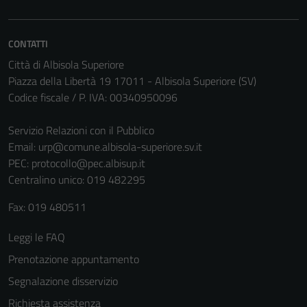
Tecnici
Questi cookie
CONTATTI
sono necessari
Città di Albisola Superiore
per il
Piazza della Libertà 19 17011 - Albisola Superiore (SV)
funzionamento
Codice fiscale / P. IVA: 00340950096
del sito e non
possono
Servizio Relazioni con il Pubblico
essere
Email:
urp@comune.albisola-superiore.sv.it
disabilitati.
PEC:
protocollo@pec.albisup.it
Questi cookie
Centralino unico: 019 482295
non raccolgono
informazioni
Fax: 019 480511
personali.
Leggi le FAQ
Prenotazione appuntamento
Segnalazione disservizio
Richiesta assistenza