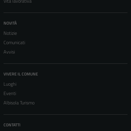
Vita lavorativa
NOVITÀ
Notizie
Comunicati
Avvisi
Tecnici
Questi cookie
VIVERE IL COMUNE
sono necessari
per il
Luoghi
funzionamento
Eventi
del sito e non
possono
Albisola Turismo
essere
disabilitati.
Questi cookie
CONTATTI
non raccolgono