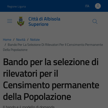
Vai ai contenuti
Vai al footer
ITA
Regione Liguria
Lingua attiva:
Città di Albisola
Superiore
Home
/
Novità
/
Notizie
/
Bando Per La Selezione Di Rilevatori Per Il Censimento Permanente
Della Popolazione
Bando per la selezione di
rilevatori per il
Censimento permanente
della Popolazione
Il bando e il modello di domanda