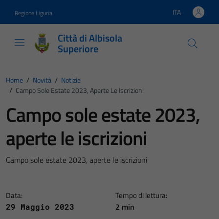
Vai ai contenuti
Vai al footer
ITA
Regione Liguria
Lingua attiva:
Città di Albisola
Superiore
Home
/
Novità
/
Notizie
/
Campo Sole Estate 2023, Aperte Le Iscrizioni
Campo sole estate 2023,
aperte le iscrizioni
Campo sole estate 2023, aperte le iscrizioni
Data:
Tempo di lettura:
2 min
29 Maggio 2023