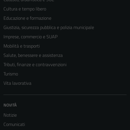
Cultura e tempo libero
Educazione e formazione
Giustizia, sicurezza pubblica e polizia municipale
Tecnici
Imprese, commercio e SUAP
Questi cookie
Mobilità e trasporti
sono necessari
Salute, benessere e assistenza
per il
funzionamento
Tributi, finanze e contravvenzioni
del sito e non
Turismo
possono
Vita lavorativa
essere
disabilitati.
Questi cookie
NOVITÀ
non raccolgono
informazioni
Notizie
personali.
Comunicati