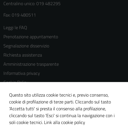
Centralino unico: 019 482295
Fax: 019 480511
Leggi le FAQ
Prenotazione appuntamento
Segnalazione disservizio
Richiesta assistenza
Amministrazione trasparente
Informativa privacy
Cookie Policy
Note legali
Questo sito utilizza cookie tecnici e, previo consenso,
Dichiarazione di accessibilità
cookie di profilazione di terze parti. Cliccando sul tasto
'Accetta tutti' si presta il consenso alla profilazione,
Piano di miglioramento del sito
cliccando sul tasto 'Esci' si continua la navigazione con i
Statistiche sito web
soli cookie tecnici.
Link alla cookie policy