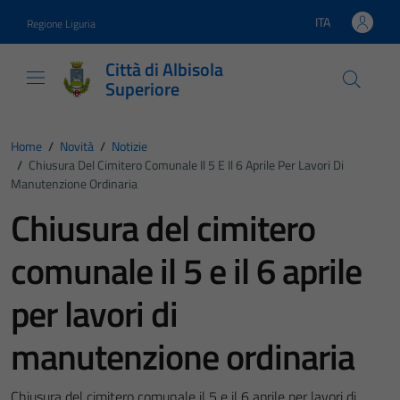
Vai ai contenuti
Vai al footer
ITA
Regione Liguria
Lingua attiva:
Città di Albisola
Superiore
Home
/
Novità
/
Notizie
/
Chiusura Del Cimitero Comunale Il 5 E Il 6 Aprile Per Lavori Di
Manutenzione Ordinaria
Chiusura del cimitero
comunale il 5 e il 6 aprile
per lavori di
manutenzione ordinaria
Chiusura del cimitero comunale il 5 e il 6 aprile per lavori di