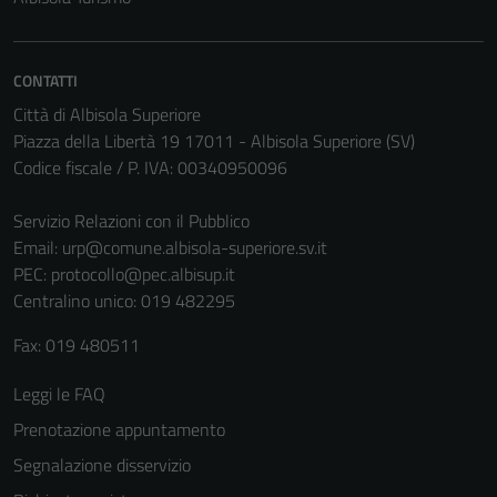
Tecnici
Questi cookie
CONTATTI
sono necessari
per il
Città di Albisola Superiore
funzionamento
Piazza della Libertà 19 17011 - Albisola Superiore (SV)
del sito e non
Codice fiscale / P. IVA: 00340950096
possono
essere
Servizio Relazioni con il Pubblico
disabilitati.
Email:
urp@comune.albisola-superiore.sv.it
Questi cookie
PEC:
protocollo@pec.albisup.it
non raccolgono
Centralino unico: 019 482295
informazioni
Fax: 019 480511
personali.
Leggi le FAQ
Prenotazione appuntamento
Segnalazione disservizio