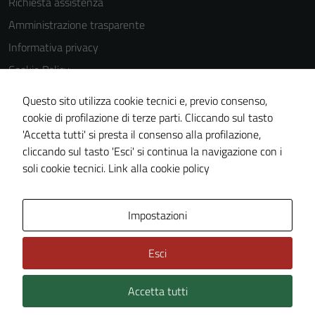
Richiesta assistenza
Amministrazione trasparente
Informativa privacy
Cookie Policy
Note legali
Questo sito utilizza cookie tecnici e, previo consenso,
Dichiarazione di accessibilità
cookie di profilazione di terze parti. Cliccando sul tasto
'Accetta tutti' si presta il consenso alla profilazione,
Piano di miglioramento del sito
cliccando sul tasto 'Esci' si continua la navigazione con i
Statistiche sito web
soli cookie tecnici.
Link alla cookie policy
Area Privata
Impostazioni
Esci
Accetta tutti
Credits: ©
Technical Design s.r.l.