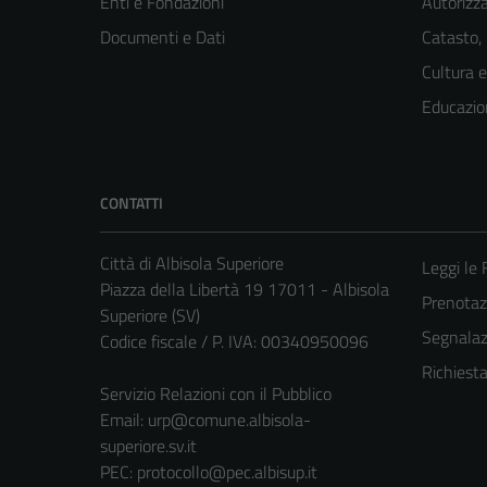
Enti e Fondazioni
Autorizza
Documenti e Dati
Catasto,
Cultura 
Educazio
CONTATTI
Città di Albisola Superiore
Leggi le
Piazza della Libertà 19 17011 - Albisola
Prenota
Superiore (SV)
Segnalazi
Codice fiscale / P. IVA: 00340950096
Richiest
Servizio Relazioni con il Pubblico
Email:
urp@comune.albisola-
superiore.sv.it
PEC:
protocollo@pec.albisup.it