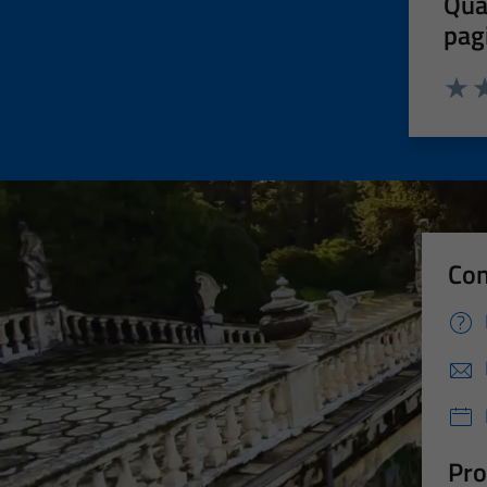
Qua
pag
Valut
Va
Con
Pro