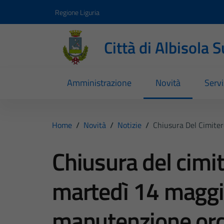
Vai ai contenuti
Vai al footer
Regione Liguria
Città di Albisola 
Amministrazione
Novità
Servi
Home
/
Novità
/
Notizie
/
Chiusura Del Cimite
Chiusura del cimi
martedì 14 maggio
manutenzione ord