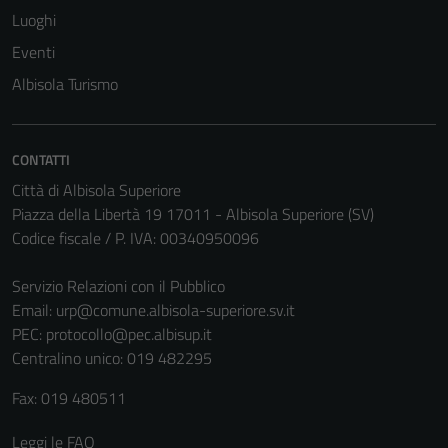
Luoghi
Eventi
Tecnici
Albisola Turismo
Questi cookie
sono necessari
per il
CONTATTI
funzionamento
Città di Albisola Superiore
del sito e non
Piazza della Libertà 19 17011 - Albisola Superiore (SV)
possono
Codice fiscale / P. IVA: 00340950096
essere
disabilitati.
Servizio Relazioni con il Pubblico
Questi cookie
Email:
urp@comune.albisola-superiore.sv.it
non raccolgono
PEC:
protocollo@pec.albisup.it
informazioni
Centralino unico: 019 482295
personali.
Fax: 019 480511
Leggi le FAQ