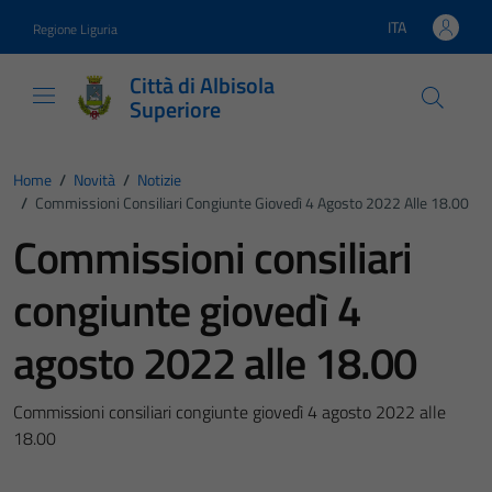
Vai ai contenuti
Vai al footer
ITA
Regione Liguria
Lingua attiva:
Città di Albisola
Superiore
Home
/
Novità
/
Notizie
/
Commissioni Consiliari Congiunte Giovedì 4 Agosto 2022 Alle 18.00
Commissioni consiliari
congiunte giovedì 4
agosto 2022 alle 18.00
Commissioni consiliari congiunte giovedì 4 agosto 2022 alle
18.00