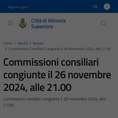
Vai ai contenuti
Vai al footer
ITA
Regione Liguria
Lingua attiva:
Città di Albisola
Superiore
Home
/
Novità
/
Notizie
/
Commissioni Consiliari Congiunte Il 26 Novembre 2024, Alle 21.00
Commissioni consiliari
congiunte il 26 novembre
2024, alle 21.00
Commissioni consiliari congiunte il 26 novembre 2024, alle
21.00