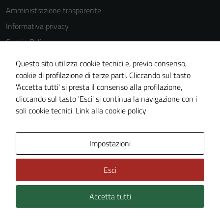
Amministrazione trasparente
Informativa privacy
Cookie Policy
Note legali
Questo sito utilizza cookie tecnici e, previo consenso,
Dichiarazione di accessibilità
cookie di profilazione di terze parti. Cliccando sul tasto
'Accetta tutti' si presta il consenso alla profilazione,
Piano di miglioramento del sito
cliccando sul tasto 'Esci' si continua la navigazione con i
Statistiche sito web
soli cookie tecnici.
Link alla cookie policy
Area Privata
Impostazioni
Esci
Accetta tutti
Credits: ©
Technical Design s.r.l.