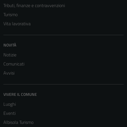
Tributi, finanze e contravvenzioni
Turismo
Vita lavorativa
NOVITÀ
Notizie
Comunicati
Tecnici
Avvisi
Questi cookie
sono necessari
per il
VIVERE IL COMUNE
funzionamento
del sito e non
Luoghi
possono
Eventi
essere
Albisola Turismo
disabilitati.