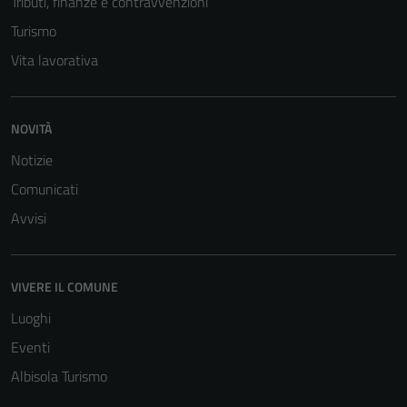
Tributi, finanze e contravvenzioni
Turismo
Vita lavorativa
NOVITÀ
Notizie
Comunicati
Tecnici
Avvisi
Questi cookie
sono necessari
per il
VIVERE IL COMUNE
funzionamento
Luoghi
del sito e non
possono
Eventi
essere
Albisola Turismo
disabilitati.