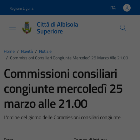
Vai ai contenuti
Vai al footer
ITA
Regione Liguria
Lingua attiva:
Città di Albisola
Superiore
Home
/
Novità
/
Notizie
/
Commissioni Consiliari Congiunte Mercoledì 25 Marzo Alle 21.00
Commissioni consiliari
congiunte mercoledì 25
marzo alle 21.00
L'ordine del giorno delle Commissioni consiliari congiunte
Data:
Tempo di lettura: