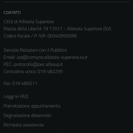
Questi cookie
non raccolgono
CONTATTI
informazioni
Città di Albisola Superiore
personali.
Piazza della Libertà 19 17011 - Albisola Superiore (SV)
Codice fiscale / P. IVA: 00340950096
Servizio Relazioni con il Pubblico
Email:
urp@comune.albisola-superiore.sv.it
PEC:
protocollo@pec.albisup.it
Centralino unico: 019 482295
Fax: 019 480511
Leggi le FAQ
Prenotazione appuntamento
Segnalazione disservizio
Richiesta assistenza