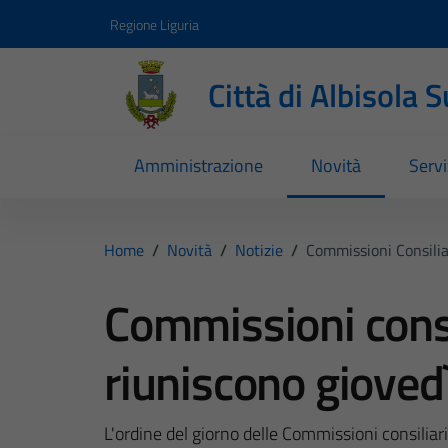
Vai ai contenuti
Vai al footer
Regione Liguria
Città di Albisola 
Amministrazione
Novità
Servi
Home
/
Novità
/
Notizie
/
Commissioni Consilia
Commissioni consil
riuniscono gioved
L'ordine del giorno delle Commissioni consiliar