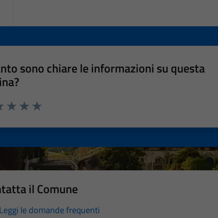
nto sono chiare le informazioni su questa
ina?
a 1 stelle su 5
luta 2 stelle su 5
Valuta 3 stelle su 5
Valuta 4 stelle su 5
Valuta 5 stelle su 5
tatta il Comune
Leggi le domande frequenti