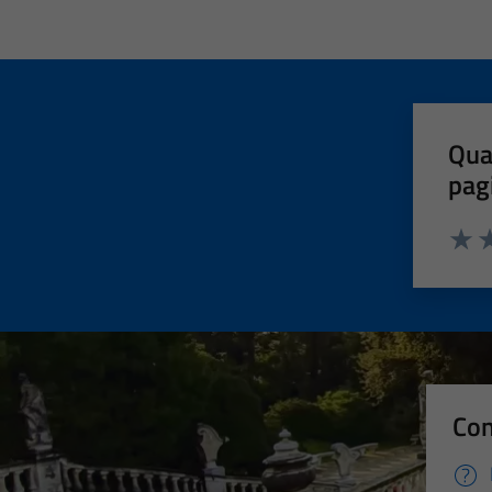
Qua
pag
Valut
Va
Con