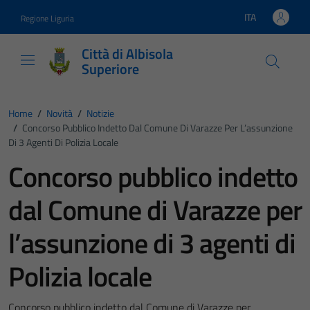
Vai ai contenuti
Vai al footer
ITA
Regione Liguria
Lingua attiva:
Città di Albisola
Superiore
Home
/
Novità
/
Notizie
/
Concorso Pubblico Indetto Dal Comune Di Varazze Per L’assunzione
Di 3 Agenti Di Polizia Locale
Concorso pubblico indetto
dal Comune di Varazze per
l’assunzione di 3 agenti di
Polizia locale
Concorso pubblico indetto dal Comune di Varazze per