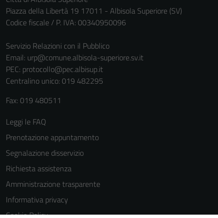
Questi cookie
Piazza della Libertà 19 17011 - Albisola Superiore (SV)
sono necessari
Codice fiscale / P. IVA: 00340950096
per il
funzionamento
Servizio Relazioni con il Pubblico
del sito e non
Email:
urp@comune.albisola-superiore.sv.it
possono
PEC:
protocollo@pec.albisup.it
essere
Centralino unico: 019 482295
disabilitati.
Questi cookie
Fax: 019 480511
non raccolgono
informazioni
Leggi le FAQ
personali.
Prenotazione appuntamento
Segnalazione disservizio
Richiesta assistenza
Amministrazione trasparente
Informativa privacy
Cookie Policy