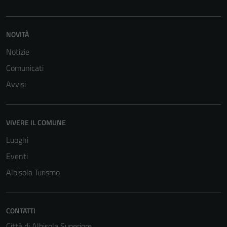
Tecnici
Questi cookie
NOVITÀ
sono necessari
Notizie
per il
funzionamento
Comunicati
del sito e non
Avvisi
possono
essere
disabilitati.
VIVERE IL COMUNE
Questi cookie
Luoghi
non raccolgono
informazioni
Eventi
personali.
Albisola Turismo
CONTATTI
Città di Albisola Superiore