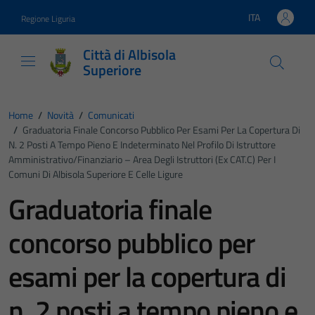
Vai ai contenuti
Vai al footer
ITA
Regione Liguria
Lingua attiva:
Città di Albisola
Superiore
Home
/
Novità
/
Comunicati
/
Graduatoria Finale Concorso Pubblico Per Esami Per La Copertura Di
N. 2 Posti A Tempo Pieno E Indeterminato Nel Profilo Di Istruttore
Amministrativo/Finanziario – Area Degli Istruttori (ex CAT.C) Per I
Comuni Di Albisola Superiore E Celle Ligure
Graduatoria finale
concorso pubblico per
esami per la copertura di
n. 2 posti a tempo pieno e