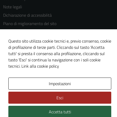
Note legali
Dichiarazione di accessibilità
Piano di miglioramento del sito
Statistiche sito web
Questo sito utilizza cookie tecnici e, previo consenso, cookie
di profilazione di terze parti. Cliccando sul tasto 'Accetta
Area Privata
tutti' si presta il consenso alla profilazione, cliccando sul
tasto 'Esci' si continua la navigazione con i soli cookie
tecnici.
Link alla cookie policy
Credits: ©
Technical Design s.r.l.
Impostazioni
Esci
Accetta tutti