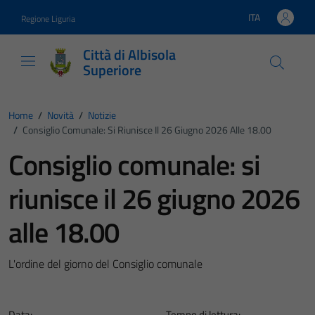
Vai ai contenuti
Vai al footer
ITA
Regione Liguria
Lingua attiva:
Città di Albisola
Superiore
Home
/
Novità
/
Notizie
/
Consiglio Comunale: Si Riunisce Il 26 Giugno 2026 Alle 18.00
Consiglio comunale: si
riunisce il 26 giugno 2026
alle 18.00
L'ordine del giorno del Consiglio comunale
Data:
Tempo di lettura: