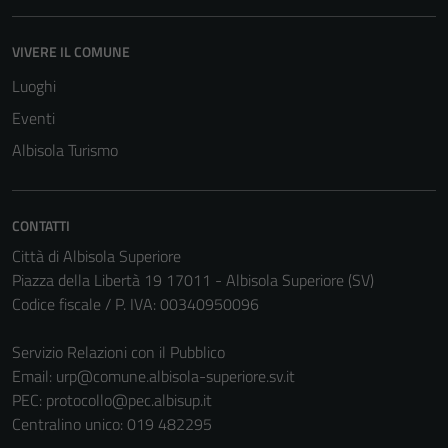
VIVERE IL COMUNE
Luoghi
Tecnici
Eventi
Questi cookie
Albisola Turismo
sono necessari
per il
funzionamento
del sito e non
CONTATTI
possono
Città di Albisola Superiore
essere
Piazza della Libertà 19 17011 - Albisola Superiore (SV)
disabilitati.
Codice fiscale / P. IVA: 00340950096
Questi cookie
non raccolgono
Servizio Relazioni con il Pubblico
informazioni
Email:
urp@comune.albisola-superiore.sv.it
personali.
PEC:
protocollo@pec.albisup.it
Centralino unico: 019 482295