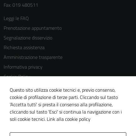
Fax: 019 480511
Leggi le FAQ
Prenotazione appuntamento
Segnalazione disservizio
Richiesta assistenza
Amministrazione trasparente
Informativa privacy
Cookie Policy
Note legali
Questo sito utilizza cookie tecnici e, previo consenso,
Dichiarazione di accessibilità
cookie di profilazione di terze parti. Cliccando sul tasto
'Accetta tutti' si presta il consenso alla profilazione,
Piano di miglioramento del sito
cliccando sul tasto 'Esci' si continua la navigazione con i
Statistiche sito web
soli cookie tecnici.
Link alla cookie policy