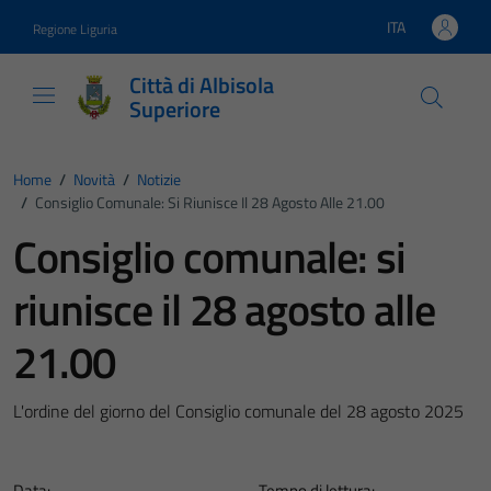
Vai ai contenuti
Vai al footer
ITA
Regione Liguria
Lingua attiva:
Città di Albisola
Superiore
Home
/
Novità
/
Notizie
/
Consiglio Comunale: Si Riunisce Il 28 Agosto Alle 21.00
Consiglio comunale: si
riunisce il 28 agosto alle
21.00
L'ordine del giorno del Consiglio comunale del 28 agosto 2025
Data:
Tempo di lettura: