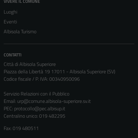
VIVERE IL COMUNE
Luoghi
Eventi
Tecnici
Albisola Turismo
Questi cookie
sono necessari
per il
funzionamento
CONTATTI
del sito e non
Città di Albisola Superiore
possono
Piazza della Libertà 19 17011 - Albisola Superiore (SV)
essere
Codice fiscale / P. IVA: 00340950096
disabilitati.
Questi cookie
Servizio Relazioni con il Pubblico
non raccolgono
Email:
urp@comune.albisola-superiore.sv.it
informazioni
PEC:
protocollo@pec.albisup.it
personali.
Centralino unico: 019 482295
Fax: 019 480511