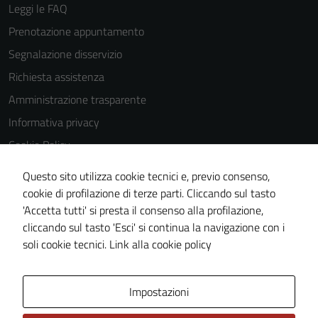
Leggi le FAQ
Prenotazione appuntamento
Segnalazione disservizio
Richiesta assistenza
Amministrazione trasparente
Informativa privacy
Cookie Policy
Note legali
Questo sito utilizza cookie tecnici e, previo consenso,
Dichiarazione di accessibilità
cookie di profilazione di terze parti. Cliccando sul tasto
'Accetta tutti' si presta il consenso alla profilazione,
Piano di miglioramento del sito
cliccando sul tasto 'Esci' si continua la navigazione con i
Statistiche sito web
soli cookie tecnici.
Link alla cookie policy
Area Privata
Impostazioni