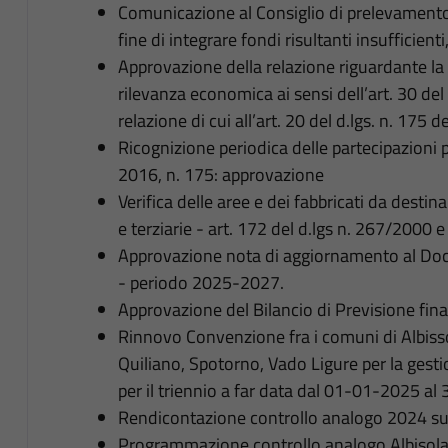
Comunicazione al Consiglio di prelevamento 
fine di integrare fondi risultanti insufficient
Approvazione della relazione riguardante la ri
rilevanza economica ai sensi dell’art. 30 de
relazione di cui all’art. 20 del d.lgs. n. 175 d
Ricognizione periodica delle partecipazioni 
2016, n. 175: approvazione
Verifica delle aree e dei fabbricati da destina
e terziarie - art. 172 del d.lgs n. 267/2000 e
Approvazione nota di aggiornamento al D
- periodo 2025-2027.
Approvazione del Bilancio di Previsione fin
Rinnovo Convenzione fra i comuni di Albisso
Quiliano, Spotorno, Vado Ligure per la gest
per il triennio a far data dal 01-01-2025 
Rendicontazione controllo analogo 2024 s
Programmazione controllo analogo Albisola