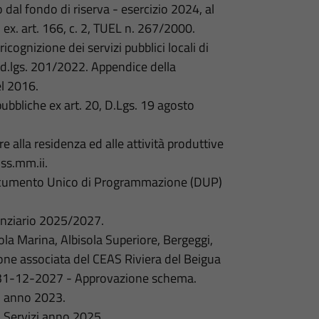
dal fondo di riserva - esercizio 2024, al
i, ex. art. 166, c. 2, TUEL n. 267/2000.
cognizione dei servizi pubblici locali di
l d.lgs. 201/2022. Appendice della
el 2016.
pubbliche ex art. 20, D.Lgs. 19 agosto
re alla residenza ed alle attività produttive
 ss.mm.ii.
ocumento Unico di Programmazione (DUP)
anziario 2025/2027.
la Marina, Albisola Superiore, Bergeggi,
ione associata del CEAS Riviera del Beigua
al 31-12-2027 - Approvazione schema.
u anno 2023.
 Servizi anno 2025.