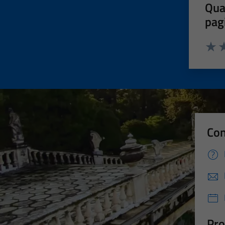
Qua
pag
Valut
Va
Con
Pro