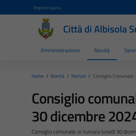
Vai ai contenuti
Vai al footer
Regione Liguria
Città di Albisola 
Amministrazione
Novità
Servi
Home
/
Novità
/
Notizie
/
Consiglio Comunale: 
Consiglio comunale
30 dicembre 2024
Consiglio comunale: si riunisce lunedì 30 dic