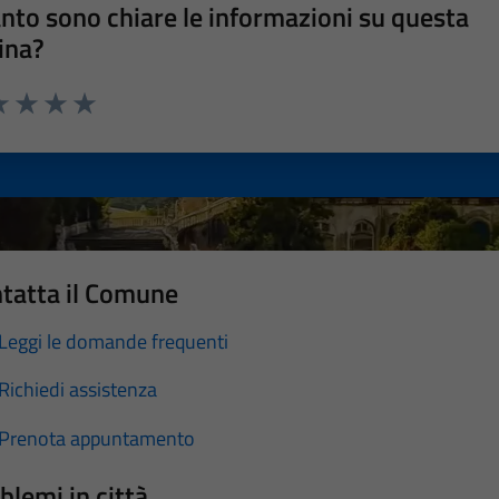
nto sono chiare le informazioni su questa
ina?
a 1 stelle su 5
luta 2 stelle su 5
Valuta 3 stelle su 5
Valuta 4 stelle su 5
Valuta 5 stelle su 5
tatta il Comune
Leggi le domande frequenti
Richiedi assistenza
Prenota appuntamento
blemi in città