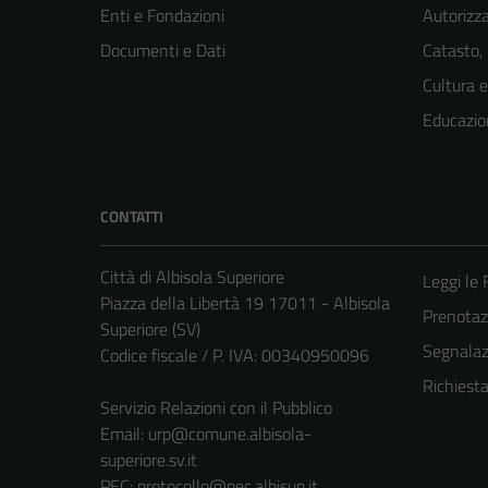
Enti e Fondazioni
Autorizza
Documenti e Dati
Catasto,
Cultura 
Educazio
CONTATTI
Città di Albisola Superiore
Leggi le
Piazza della Libertà 19 17011 - Albisola
Prenota
Superiore (SV)
Segnalazi
Codice fiscale / P. IVA: 00340950096
Richiest
Servizio Relazioni con il Pubblico
Email:
urp@comune.albisola-
superiore.sv.it
PEC:
protocollo@pec.albisup.it