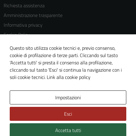
Richiesta assistenza
Amministrazione trasparente
Informativa privacy
Cookie Policy
Note legali
Questo sito utilizza cookie tecnici e, previo consenso,
Dichiarazione di accessibilità
cookie di profilazione di terze parti. Cliccando sul tasto
'Accetta tutti' si presta il consenso alla profilazione,
Piano di miglioramento del sito
cliccando sul tasto 'Esci' si continua la navigazione con i
Statistiche sito web
soli cookie tecnici.
Link alla cookie policy
Area Privata
Impostazioni
Esci
Accetta tutti
Credits: ©
Technical Design s.r.l.