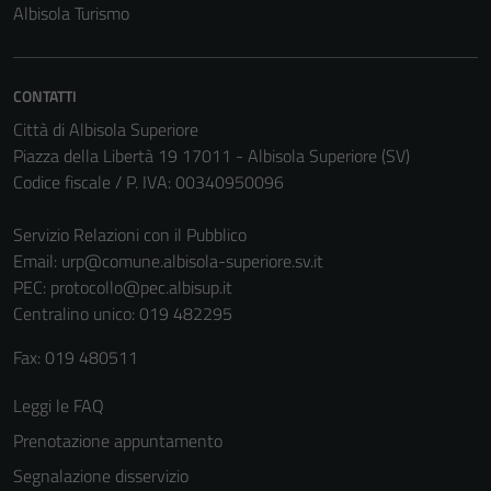
Albisola Turismo
Tecnici
Questi cookie
sono necessari
CONTATTI
per il
Città di Albisola Superiore
funzionamento
Piazza della Libertà 19 17011 - Albisola Superiore (SV)
del sito e non
Codice fiscale / P. IVA: 00340950096
possono
essere
Servizio Relazioni con il Pubblico
disabilitati.
Email:
urp@comune.albisola-superiore.sv.it
Questi cookie
PEC:
protocollo@pec.albisup.it
non raccolgono
Centralino unico: 019 482295
informazioni
personali.
Fax: 019 480511
Leggi le FAQ
Prenotazione appuntamento
Segnalazione disservizio