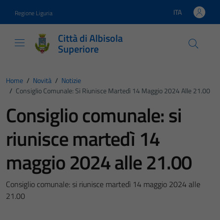
Vai ai contenuti
Vai al footer
ITA
Regione Liguria
Lingua attiva:
Città di Albisola
Superiore
Home
/
Novità
/
Notizie
/
Consiglio Comunale: Si Riunisce Martedì 14 Maggio 2024 Alle 21.00
Consiglio comunale: si
riunisce martedì 14
maggio 2024 alle 21.00
Consiglio comunale: si riunisce martedì 14 maggio 2024 alle
21.00