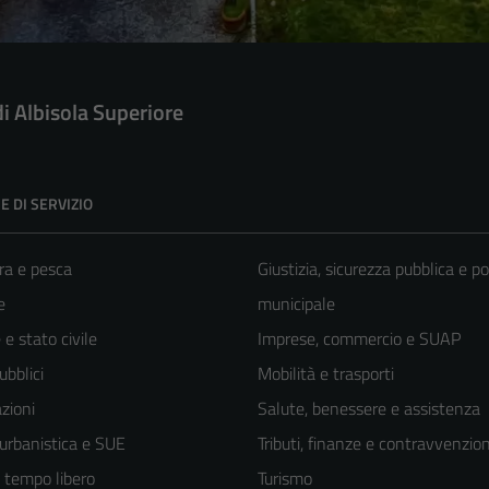
di Albisola Superiore
E DI SERVIZIO
ra e pesca
Giustizia, sicurezza pubblica e po
e
municipale
e stato civile
Imprese, commercio e SUAP
ubblici
Mobilità e trasporti
zioni
Salute, benessere e assistenza
 urbanistica e SUE
Tributi, finanze e contravvenzion
e tempo libero
Turismo