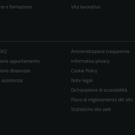
ne e formazione
Vita lavorativa
 FAQ
Amministrazione trasparente
zione appuntamento
Informativa privacy
one disservizio
Cookie Policy
a assistenza
Note legali
Tecnici
Dichiarazione di accessibilità
Questi cookie
Piano di miglioramento del sito
sono necessari
Statistiche sito web
per il
funzionamento
del sito e non