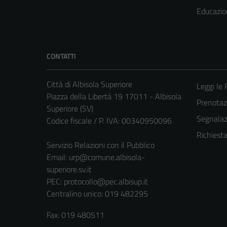
Educazio
CONTATTI
Città di Albisola Superiore
Leggi le
Piazza della Libertà 19 17011 - Albisola
Prenota
Superiore (SV)
Segnalazi
Codice fiscale / P. IVA: 00340950096
Richiest
Servizio Relazioni con il Pubblico
Email:
urp@comune.albisola-
superiore.sv.it
PEC:
protocollo@pec.albisup.it
Centralino unico: 019 482295
Fax: 019 480511