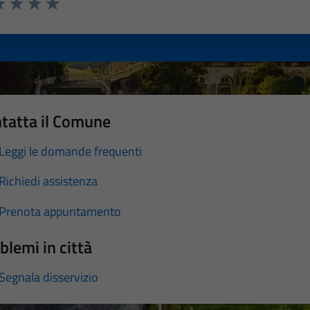
a 1 stelle su 5
luta 2 stelle su 5
Valuta 3 stelle su 5
Valuta 4 stelle su 5
Valuta 5 stelle su 5
tatta il Comune
Leggi le domande frequenti
Richiedi assistenza
Prenota appuntamento
blemi in città
Segnala disservizio