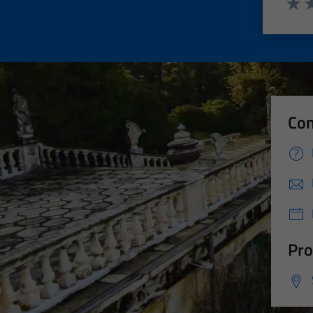
Valut
Va
Con
Pro