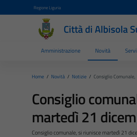
Vai ai contenuti
Vai al footer
Regione Liguria
Città di Albisola 
Amministrazione
Novità
Servi
Home
/
Novità
/
Notizie
/
Consiglio Comunale,
Consiglio comunale
martedì 21 dicem
Consiglio comunale, si riunisce martedì 21 di