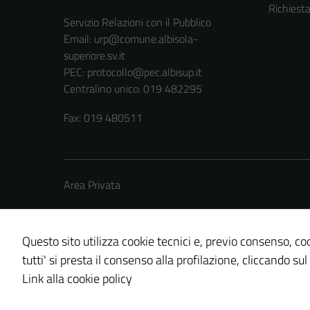
Richiest
Servizio Relazioni con il Pubblico
Email:
urp@comune.albisola-
superiore.sv.it
PEC:
protocollo@pec.albisup.it
Centralino unico: 019 482295
Fax: 019 480511
Area Privata
Questo sito utilizza cookie tecnici e, previo consenso, coo
tutti' si presta il consenso alla profilazione, cliccando sul
Credits: ©
Technical Design s.r.l.
Link alla cookie policy