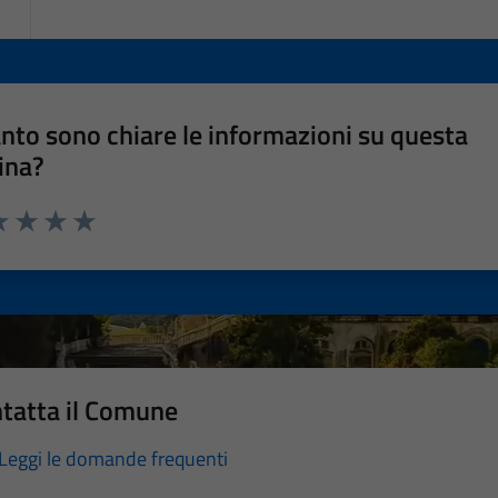
nto sono chiare le informazioni su questa
ina?
a 1 stelle su 5
luta 2 stelle su 5
Valuta 3 stelle su 5
Valuta 4 stelle su 5
Valuta 5 stelle su 5
tatta il Comune
Leggi le domande frequenti