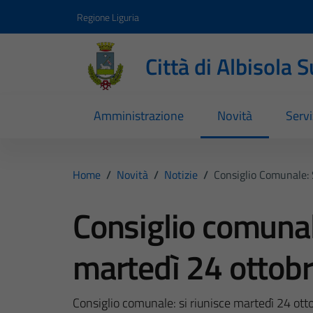
Vai ai contenuti
Vai al footer
Regione Liguria
Città di Albisola 
Amministrazione
Novità
Servi
Home
/
Novità
/
Notizie
/
Consiglio Comunale: 
Consiglio comunale
martedì 24 ottobr
Consiglio comunale: si riunisce martedì 24 ott