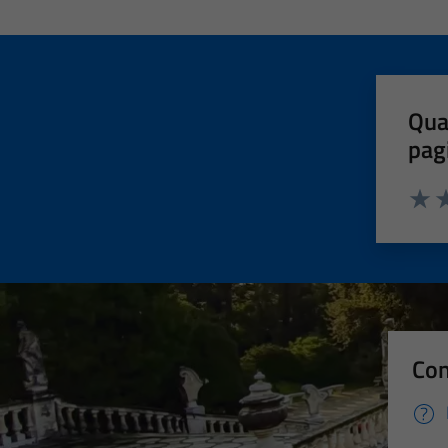
Qua
pag
Valut
Va
Con