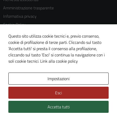
Amministrazione trasparente
Informativa privacy
Cookie Policy
Note legali
Questo sito utilizza cookie tecnici e, previo consenso,
Dichiarazione di accessibilità
cookie di profilazione di terze parti. Cliccando sul tasto
'Accetta tutti' si presta il consenso alla profilazione,
Piano di miglioramento del sito
cliccando sul tasto 'Esci' si continua la navigazione con i
Statistiche sito web
soli cookie tecnici.
Link alla cookie policy
Area Privata
Impostazioni
Esci
Accetta tutti
Credits: ©
Technical Design s.r.l.