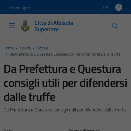
Vai ai contenuti
Vai al footer
ITA
Regione Liguria
Lingua attiva:
Città di Albisola
Superiore
Home
/
Novità
/
Notizie
/
Da Prefettura E Questura Consigli Utili Per Difendersi Dalle Truffe
Da Prefettura e Questura
consigli utili per difendersi
dalle truffe
Da Prefettura e Questura consigli utili per difendersi dalle truffe
Data:
Tempo di lettura: