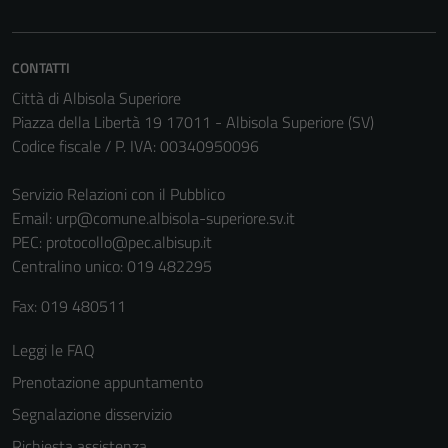
Tecnici
Questi cookie
CONTATTI
sono necessari
Città di Albisola Superiore
per il
Piazza della Libertà 19 17011 - Albisola Superiore (SV)
funzionamento
Codice fiscale / P. IVA: 00340950096
del sito e non
possono
Servizio Relazioni con il Pubblico
essere
Email:
urp@comune.albisola-superiore.sv.it
disabilitati.
PEC:
protocollo@pec.albisup.it
Questi cookie
Centralino unico: 019 482295
non raccolgono
informazioni
Fax: 019 480511
personali.
Leggi le FAQ
Prenotazione appuntamento
Segnalazione disservizio
Richiesta assistenza