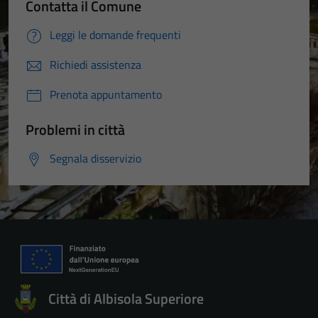
Contatta il Comune
Leggi le domande frequenti
Richiedi assistenza
Prenota appuntamento
Tecnici
Questi cookie
Problemi in città
sono necessari
Segnala disservizio
per il
funzionamento
del sito e non
possono
essere
disabilitati.
Questi cookie
non raccolgono
Città di Albisola Superiore
informazioni
personali.