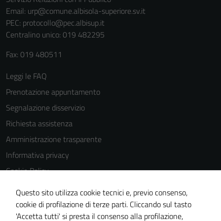
Email:
urp@comune.albisola-superiore.sv.it
PEC:
protocollo@pec.albisup.it
Centralino unico: 019 482295
Fax: 019 480511
Leggi le FAQ
Prenotazione appuntamento
Segnalazione disservizio
Richiesta assistenza
Amministrazione trasparente
Informativa privacy
Cookie Policy
Note legali
Questo sito utilizza cookie tecnici e, previo consenso,
Dichiarazione di accessibilità
cookie di profilazione di terze parti. Cliccando sul tasto
'Accetta tutti' si presta il consenso alla profilazione,
Piano di miglioramento del sito