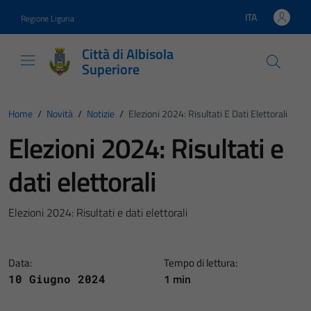
Vai ai contenuti
Vai al footer
ITA
Regione Liguria
Lingua attiva:
Città di Albisola
Superiore
Home
/
Novità
/
Notizie
/
Elezioni 2024: Risultati E Dati Elettorali
Elezioni 2024: Risultati e
dati elettorali
Elezioni 2024: Risultati e dati elettorali
Data:
Tempo di lettura:
1 min
10 Giugno 2024