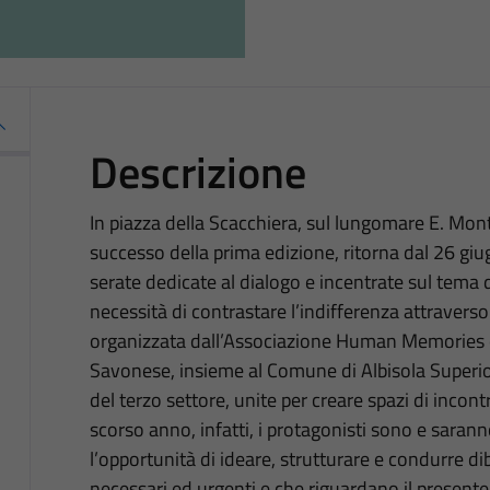
Descrizione
In piazza della Scacchiera, sul lungomare E. Mont
successo della prima edizione, ritorna dal 26 giu
serate dedicate al dialogo e incentrate sul tema dei
necessità di contrastare l’indifferenza attraverso 
organizzata dall’Associazione Human Memories 
Savonese, insieme al Comune di Albisola Superior
del terzo settore, unite per creare spazi di incon
scorso anno, infatti, i protagonisti sono e saran
l’opportunità di ideare, strutturare e condurre di
necessari ed urgenti e che riguardano il presente 