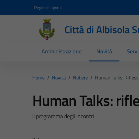
Vai ai contenuti
Vai al footer
Regione Liguria
Città di Albisola 
Amministrazione
Novità
Servi
Home
/
Novità
/
Notizie
/
Human Talks: Riflessi
Human Talks: rifle
Il programma degli incontri