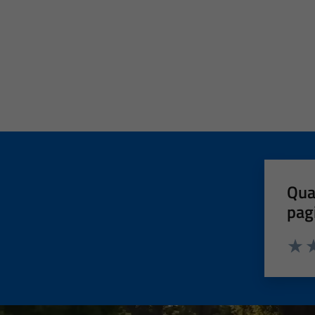
Qua
pag
Valut
Va