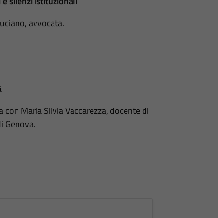
e silenzi istituzionali
Luciano, avvocata.
à
a con Maria Silvia Vaccarezza, docente di
di Genova.