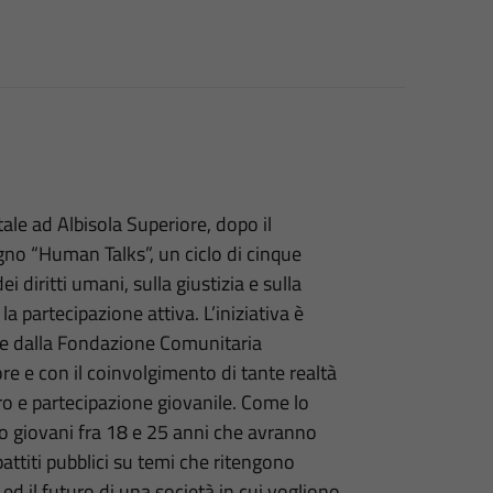
ale ad Albisola Superiore, dopo il
gno “Human Talks”, un ciclo di cinque
 diritti umani, sulla giustizia e sulla
la partecipazione attiva. L’iniziativa è
e dalla Fondazione Comunitaria
e e con il coinvolgimento di tante realtà
tro e partecipazione giovanile. Come lo
no giovani fra 18 e 25 anni che avranno
battiti pubblici su temi che ritengono
ed il futuro di una società in cui vogliono