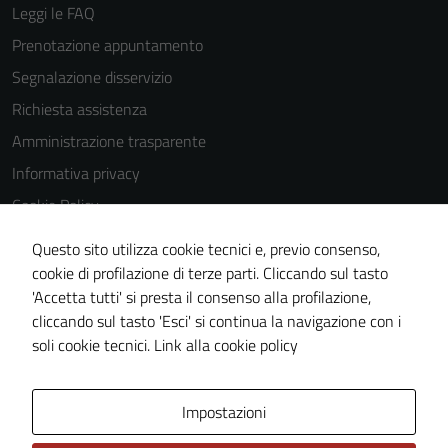
Leggi le FAQ
Prenotazione appuntamento
Segnalazione disservizio
Richiesta assistenza
Amministrazione trasparente
Informativa privacy
Cookie Policy
Note legali
Questo sito utilizza cookie tecnici e, previo consenso,
Dichiarazione di accessibilità
cookie di profilazione di terze parti. Cliccando sul tasto
'Accetta tutti' si presta il consenso alla profilazione,
Piano di miglioramento del sito
cliccando sul tasto 'Esci' si continua la navigazione con i
Statistiche sito web
soli cookie tecnici.
Link alla cookie policy
Area Privata
Impostazioni