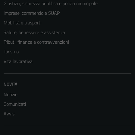
possono
Giustizia, sicurezza pubblica e polizia municipale
essere
Imprese, commercio e SUAP
disabilitati.
Questi cookie
Mobilità e trasporti
non raccolgono
Salute, benessere e assistenza
informazioni
Tributi, finanze e contravvenzioni
personali.
Turismo
Vita lavorativa
NOVITÀ
Notizie
Comunicati
Avvisi