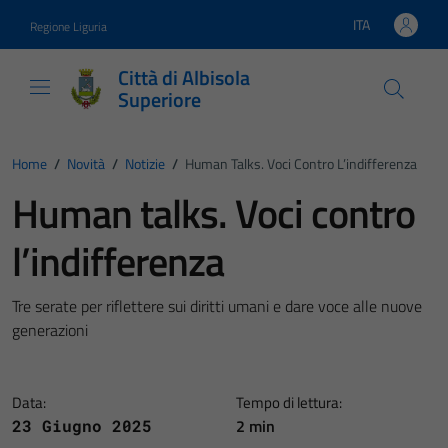
Vai ai contenuti
Vai al footer
ITA
Regione Liguria
Lingua attiva:
Città di Albisola
Superiore
Home
/
Novità
/
Notizie
/
Human Talks. Voci Contro L’indifferenza
Human talks. Voci contro
l’indifferenza
Tre serate per riflettere sui diritti umani e dare voce alle nuove
generazioni
Data:
Tempo di lettura:
2 min
23 Giugno 2025