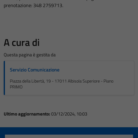
prenotazione: 348 2759713.
A cura di
Questa pagina è gestita da
Servizio Comunicazione
Tecnici
Piazza della Libertà, 19 - 17011 Albisola Superiore - Piano
PRIMO
Questi cookie
sono necessari
per il
funzionamento
Ultimo aggiornamento:
03/12/2024, 10:03
del sito e non
possono
essere