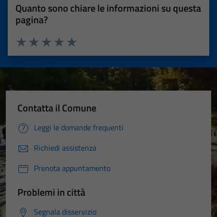
disabilitati.
Quanto sono chiare le informazioni su questa
Questi cookie
pagina?
non raccolgono
informazioni
personali.
Valuta 1 stelle su 5
Valuta 2 stelle su 5
Valuta 3 stelle su 5
Valuta 4 stelle su 5
Valuta 5 stelle su 5
Contatta il Comune
Leggi le domande frequenti
Richiedi assistenza
Prenota appuntamento
Problemi in città
Segnala disservizio