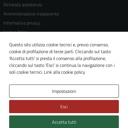
Richiesta assistenza
Amministrazione trasparente
Informativa privacy
Cookie Policy
Note legali
Questo sito utilizza cookie tecnici e, previo consenso,
Dichiarazione di accessibilità
cookie di profilazione di terze parti. Cliccando sul tasto
'Accetta tutti' si presta il consenso alla profilazione,
Piano di miglioramento del sito
cliccando sul tasto 'Esci' si continua la navigazione con i
Statistiche sito web
soli cookie tecnici.
Link alla cookie policy
Area Privata
Impostazioni
Esci
Accetta tutti
Credits: ©
Technical Design s.r.l.