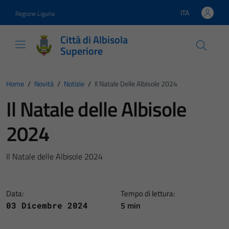
Vai ai contenuti
Vai al footer
ITA
Regione Liguria
Lingua attiva:
Città di Albisola
Superiore
Home
/
Novità
/
Notizie
/
Il Natale Delle Albisole 2024
Il Natale delle Albisole
2024
Il Natale delle Albisole 2024
Data:
Tempo di lettura:
5 min
03 Dicembre 2024