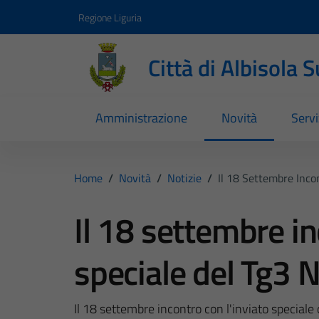
Vai ai contenuti
Vai al footer
Regione Liguria
Città di Albisola 
Amministrazione
Novità
Servi
Home
/
Novità
/
Notizie
/
Il 18 Settembre Incon
Il 18 settembre in
speciale del Tg3 N
Il 18 settembre incontro con l'inviato speciale 