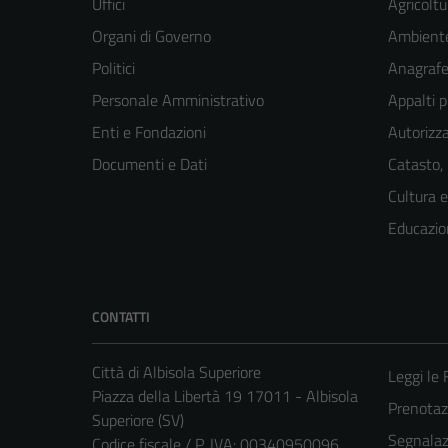
Uffici
Agricoltu
Organi di Governo
Ambient
Politici
Anagrafe 
Personale Amministrativo
Appalti p
Enti e Fondazioni
Autorizza
Documenti e Dati
Catasto,
Cultura 
Educazio
CONTATTI
Città di Albisola Superiore
Leggi le
Piazza della Libertà 19 17011 - Albisola
Prenota
Superiore (SV)
Segnalazi
Codice fiscale / P. IVA: 00340950096