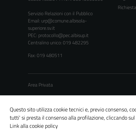
Richiest
Servizio Relazioni con il Pubblico
Email:
urp@comune.albisola-
superiore.sv.it
PEC:
protocollo@pec.albisup.it
Centralino unico: 019 482295
Fax: 019 480511
Area Privata
Questo sito utilizza cookie tecnici e, previo consenso, coo
tutti' si presta il consenso alla profilazione, cliccando sul
Credits: ©
Technical Design s.r.l.
Link alla cookie policy