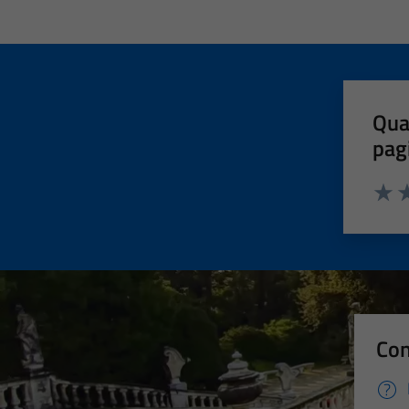
Qua
pag
Valut
Va
Con