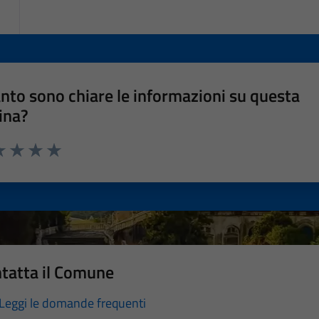
nto sono chiare le informazioni su questa
ina?
a 1 stelle su 5
luta 2 stelle su 5
Valuta 3 stelle su 5
Valuta 4 stelle su 5
Valuta 5 stelle su 5
tatta il Comune
Leggi le domande frequenti