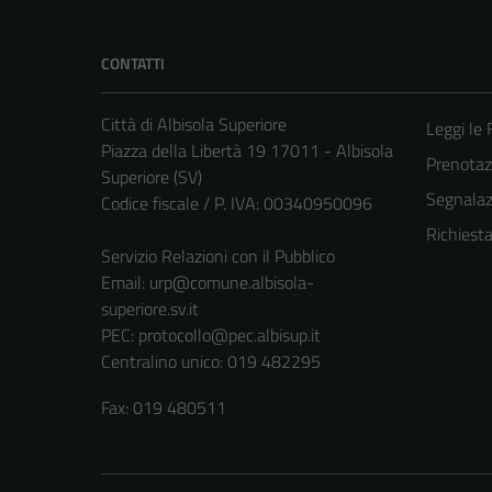
CONTATTI
Città di Albisola Superiore
Leggi le
Piazza della Libertà 19 17011 - Albisola
Prenota
Superiore (SV)
Segnalazi
Codice fiscale / P. IVA: 00340950096
Richiest
Servizio Relazioni con il Pubblico
Email:
urp@comune.albisola-
superiore.sv.it
PEC:
protocollo@pec.albisup.it
Centralino unico: 019 482295
Fax: 019 480511