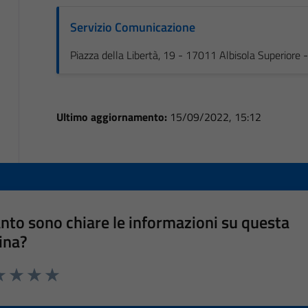
Servizio Comunicazione
Piazza della Libertà, 19 - 17011 Albisola Superiore
Ultimo aggiornamento:
15/09/2022, 15:12
nto sono chiare le informazioni su questa
ina?
a 1 stelle su 5
luta 2 stelle su 5
Valuta 3 stelle su 5
Valuta 4 stelle su 5
Valuta 5 stelle su 5