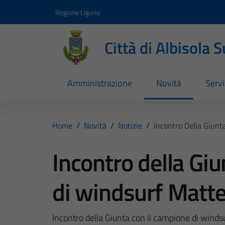
Vai ai contenuti
Vai al footer
Regione Liguria
Città di Albisola 
Amministrazione
Novità
Servi
Home
/
Novità
/
Notizie
/
Incontro Della Giunt
Incontro della Giu
di windsurf Matte
Incontro della Giunta con il campione di winds