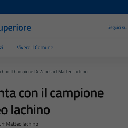
Superiore
Seguici su:
zi
Vivere il Comune
a Con Il Campione Di Windsurf Matteo Iachino
nta con il campione
o Iachino
urf Matteo Iachino