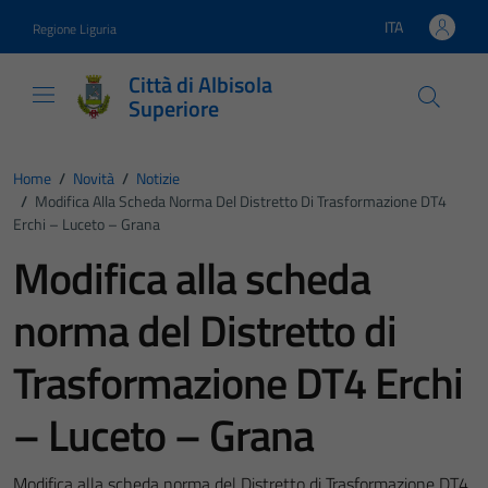
Vai ai contenuti
Vai al footer
ITA
Regione Liguria
Lingua attiva:
Città di Albisola
Superiore
Home
/
Novità
/
Notizie
/
Modifica Alla Scheda Norma Del Distretto Di Trasformazione DT4
Erchi – Luceto – Grana
Modifica alla scheda
norma del Distretto di
Trasformazione DT4 Erchi
– Luceto – Grana
Modifica alla scheda norma del Distretto di Trasformazione DT4