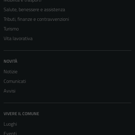
Salute, benessere e assistenza
Tecnici
Tributi, finanze e contravvenzioni
Questi cookie
sono necessari
Turismo
per il
Vita lavorativa
funzionamento
del sito e non
possono
NOVITÀ
essere
disabilitati.
Notizie
Questi cookie
Comunicati
non raccolgono
Avvisi
informazioni
personali.
VIVERE IL COMUNE
Luoghi
Eventi