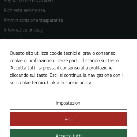
Segnalazione disservizio
Richiesta assistenza
Amministrazione trasparente
Informativa privacy
Cookie Policy
Note legali
Questo sito utilizza cookie tecnici e, previo consenso,
Dichiarazione di accessibilità
cookie di profilazione di terze parti. Cliccando sul tasto
'Accetta tutti' si presta il consenso alla profilazione,
Piano di miglioramento del sito
cliccando sul tasto 'Esci' si continua la navigazione con i
Statistiche sito web
soli cookie tecnici.
Link alla cookie policy
Area Privata
Impostazioni
Esci
Accetta tutti
Credits: ©
Technical Design s.r.l.