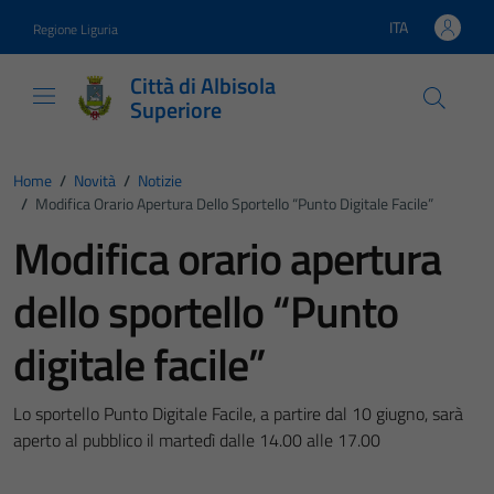
Vai ai contenuti
Vai al footer
ITA
Regione Liguria
Lingua attiva:
Città di Albisola
Superiore
Home
/
Novità
/
Notizie
/
Modifica Orario Apertura Dello Sportello “Punto Digitale Facile”
Modifica orario apertura
dello sportello “Punto
digitale facile”
Lo sportello Punto Digitale Facile, a partire dal 10 giugno, sarà
aperto al pubblico il martedì dalle 14.00 alle 17.00