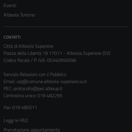
Eventi
Albisola Turismo
Tecnici
Questi cookie
sono necessari
CONTATTI
per il
funzionamento
Città di Albisola Superiore
del sito e non
Piazza della Libertà 19 17011 - Albisola Superiore (SV)
possono
Codice fiscale / P. IVA: 00340950096
essere
disabilitati.
Servizio Relazioni con il Pubblico
Questi cookie
Email:
urp@comune.albisola-superiore.sv.it
non raccolgono
PEC:
protocollo@pec.albisup.it
informazioni
Centralino unico: 019 482295
personali.
Fax: 019 480511
Leggi le FAQ
Prenotazione appuntamento