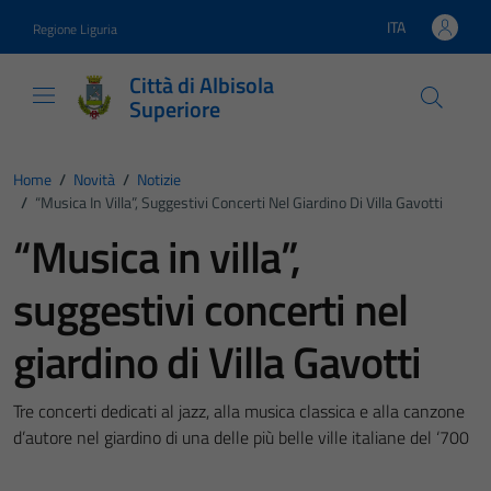
Vai ai contenuti
Vai al footer
ITA
Regione Liguria
Lingua attiva:
Città di Albisola
Superiore
Home
/
Novità
/
Notizie
/
“Musica In Villa”, Suggestivi Concerti Nel Giardino Di Villa Gavotti
“Musica in villa”,
suggestivi concerti nel
giardino di Villa Gavotti
Tre concerti dedicati al jazz, alla musica classica e alla canzone
d’autore nel giardino di una delle più belle ville italiane del ‘700