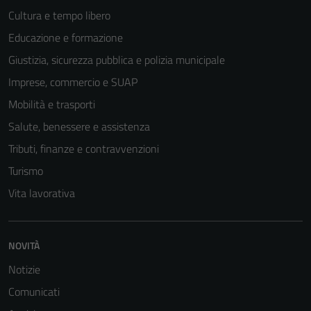
Cultura e tempo libero
Educazione e formazione
Giustizia, sicurezza pubblica e polizia municipale
Tecnici
Imprese, commercio e SUAP
Questi cookie
Mobilità e trasporti
sono necessari
Salute, benessere e assistenza
per il
Tributi, finanze e contravvenzioni
funzionamento
del sito e non
Turismo
possono
Vita lavorativa
essere
disabilitati.
Questi cookie
NOVITÀ
non raccolgono
informazioni
Notizie
personali.
Comunicati