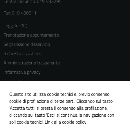
Centralino unico: 019 482295
Fax: 019 480511
Leggi le FAQ
Prenotazione appuntamento
Segnalazione disservizio
Richiesta assistenza
Amministrazione trasparente
Informativa privacy
Cookie Policy
Note legali
Questo sito utilizza cookie tecnici e, previo consenso,
Dichiarazione di accessibilità
cookie di profilazione di terze parti. Cliccando sul tasto
'Accetta tutti' si presta il consenso alla profilazione,
Piano di miglioramento del sito
cliccando sul tasto 'Esci' si continua la navigazione con i
Statistiche sito web
soli cookie tecnici.
Link alla cookie policy