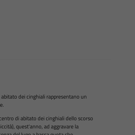
o abitato dei cinghiali rappresentano un
e.
centro di abitato dei cinghiali dello scorso
iccità), quest'anno, ad aggravare la
senza del lupo a bassa quota che,