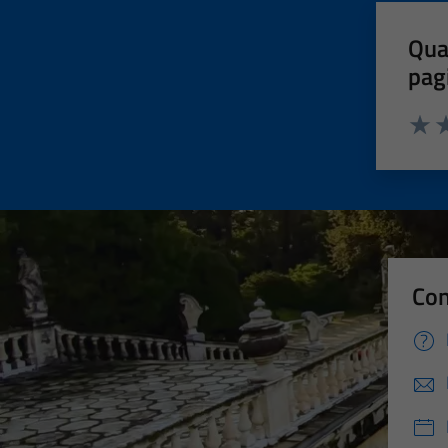
Qua
pag
Valut
Va
Con