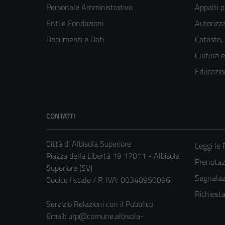
Personale Amministrativo
Appalti p
Enti e Fondazioni
Autorizza
Documenti e Dati
Catasto,
Cultura 
Educazio
CONTATTI
Città di Albisola Superiore
Leggi le
Piazza della Libertà 19 17011 - Albisola
Prenota
Superiore (SV)
Segnalazi
Codice fiscale / P. IVA: 00340950096
Richiest
Servizio Relazioni con il Pubblico
Email:
urp@comune.albisola-