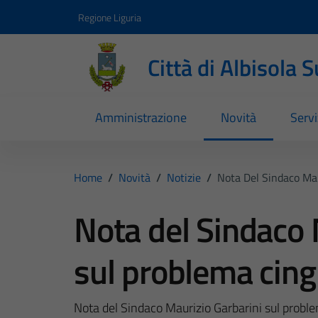
Vai ai contenuti
Vai al footer
Regione Liguria
Città di Albisola 
Amministrazione
Novità
Servi
Home
/
Novità
/
Notizie
/
Nota Del Sindaco Mau
Nota del Sindaco 
sul problema cing
Nota del Sindaco Maurizio Garbarini sul proble