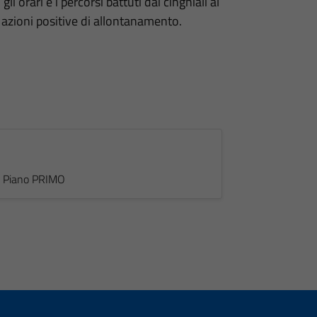
i orari e i percorsi battuti dai cinghiali al
le azioni positive di allontanamento.
 - Piano PRIMO