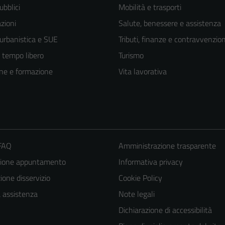
ubblici
Mobilità e trasporti
zioni
Salute, benessere e assistenza
 urbanistica e SUE
Tributi, finanze e contravvenzion
e tempo libero
Turismo
ne e formazione
Vita lavorativa
 FAQ
Amministrazione trasparente
zione appuntamento
Informativa privacy
one disservizio
Cookie Policy
Tecnici
Questi cookie
a assistenza
Note legali
sono necessari
Dichiarazione di accessibilità
per il