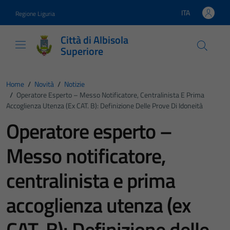
Vai ai contenuti
Vai al footer
ITA
Regione Liguria
Lingua attiva:
Città di Albisola
Superiore
Home
/
Novità
/
Notizie
/
Operatore Esperto – Messo Notificatore, Centralinista E Prima
Accoglienza Utenza (ex CAT. B): Definizione Delle Prove Di Idoneità
Operatore esperto –
Messo notificatore,
centralinista e prima
accoglienza utenza (ex
CAT. B): Definizione delle