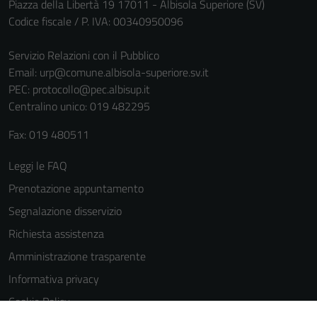
Piazza della Libertà 19 17011 - Albisola Superiore (SV)
sono necessari
Codice fiscale / P. IVA: 00340950096
per il
funzionamento
Servizio Relazioni con il Pubblico
del sito e non
Email:
urp@comune.albisola-superiore.sv.it
possono
PEC:
protocollo@pec.albisup.it
essere
Centralino unico: 019 482295
disabilitati.
Questi cookie
Fax: 019 480511
non raccolgono
informazioni
Leggi le FAQ
personali.
Prenotazione appuntamento
Segnalazione disservizio
Richiesta assistenza
Amministrazione trasparente
Informativa privacy
Cookie Policy